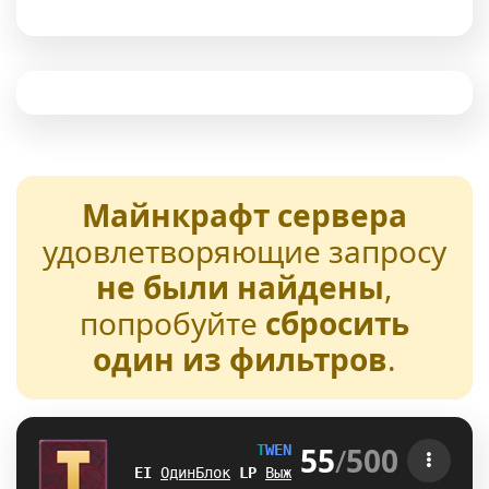
Майнкрафт сервера
удовлетворяющие запросу
не были найдены
,
попробуйте
сбросить
один из фильтров
.
55
/
500
T
W
E
N
T
U
R
E
[1.21-26.2] 
JA
ОдинБлок
L
C
Выживание
A
H
БедВарс
T
E
А