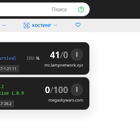
Поиск
ХОСТИНГ
41
/
0
urvival    
[EU
/
NA
]
mc.lampnetwork.xyz
.7-1.21.11
0
/
100
.2
tive 1.8.9
megaskywars.com
.7-26.2