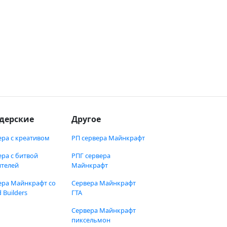
дерские
Другое
ера с креативом
РП сервера Майнкрафт
ера с битвой
РПГ сервера
ителей
Майнкрафт
ера Майнкрафт со
Сервера Майнкрафт
 Builders
ГТА
Сервера Майнкрафт
пиксельмон