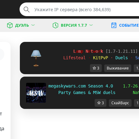
ДУЭЛЬ
ВЕРСИЯ 1.7.7
СОБЫТИЕ
L
a
m
p
 N
e
t
w
o
r
k 
[1.7-1.21.11]
Lifesteal 
· 
KitPvP 
· 
Duels 
· 
S
3
Выживание
1
megaskywars.com Season 4.0  
  1.7-26
Party Games & MSW duels       
Na
3
СкайВарс
1
т
да