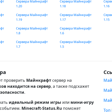
афт
Сервера Майнкрафт
Сервера Майнкрафт
Серв
1.20
1.18
1.16
афт
Сервера Майнкрафт
Сервера Майнкрафт
Серв
1.19
1.17
1.15
афт
Сервера Майнкрафт
Сервера Майнкрафт
1.8
1.6
афт
Сервера Майнкрафт
Сервера Майнкрафт
1.7
1.5
ра
Сс
т проверить
Майнкрафт
сервер на
Май
ков находится на сервер
, а также подскажет
Май
езопасности
.
Май
рать
идеальный режим игры
или
мини-игру
 событием.
Minecraft-Status.Ru
поможет
Топ