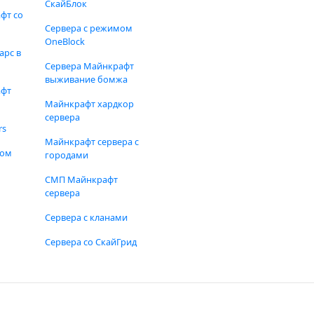
СкайБлок
фт со
Сервера с режимом
OneBlock
арс в
Сервера Майнкрафт
выживание бомжа
афт
Майнкрафт хардкор
сервера
rs
Майнкрафт сервера с
фом
городами
СМП Майнкрафт
сервера
Сервера с кланами
Сервера со СкайГрид