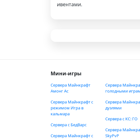
ивентами.
Мини-игры
Сервера Майнкрафт
Сервера Майнкра
Амонг Ас
голодными игра
Сервера Майнкрафт с
Сервера Майнкра
режимом Игра в
дуэлями
кальмара
Сервера с КС: ГО
Сервера с БедВарс
Сервера Майнкр
Сервера Майнкрафт с
SkyPvP