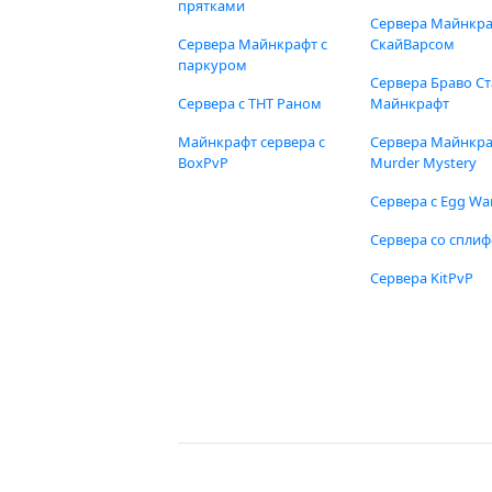
прятками
Сервера Майнкра
Сервера Майнкрафт с
СкайВарсом
паркуром
Сервера Браво Ст
Сервера с ТНТ Раном
Майнкрафт
Майнкрафт сервера с
Сервера Майнкр
BoxPvP
Murder Mystery
Сервера с Egg Wa
Сервера со спли
Сервера KitPvP