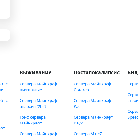
Выживание
Постапокалипсис
Бил
фт с
Сервера Майнкрафт
Сервера Майнкрафт
Серв
ми
выживание
Сталкер
Серв
фт с
Сервера Майнкрафт
Сервера Майнкрафт
стро
анархия (2b2t)
Раст
Серв
Гриф сервера
Сервера Майнкрафт
Speed
Майнкрафт
DayZ
афт
Сервера Майнкрафт
Сервера MineZ