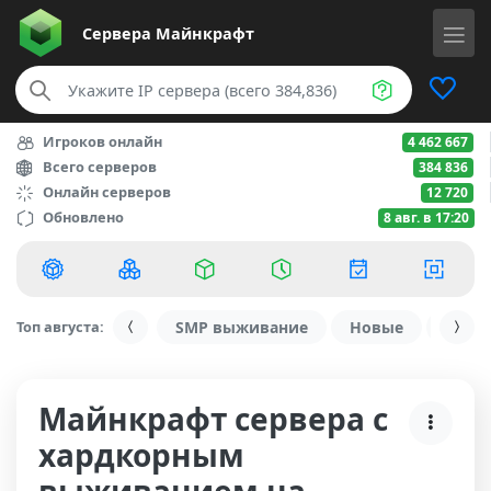
Сервера
Майнкрафт
Игроков онлайн
4 462 667
Всего серверов
384 836
Онлайн серверов
12 720
Обновлено
8 авг. в 17:20
Топ августа:
SMP выживание
Новые
С ду
Майнкрафт сервера с
хардкорным