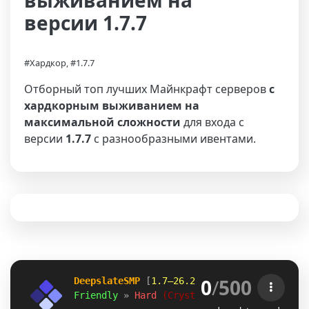
выживанием на
версии 1.7.7
#Хардкор, #1.7.7
Отборный топ лучших Майнкрафт серверов
с
хардкорным выживанием на
максимальной сложности
для входа с
версии
1.7.7
с разнообразными ивентами.
0
/
500
DeepslateSMP
 [
1.7–26.2
]
Friendly 
» 
Hard 
(Crystal PvP) 
» 
deepslates