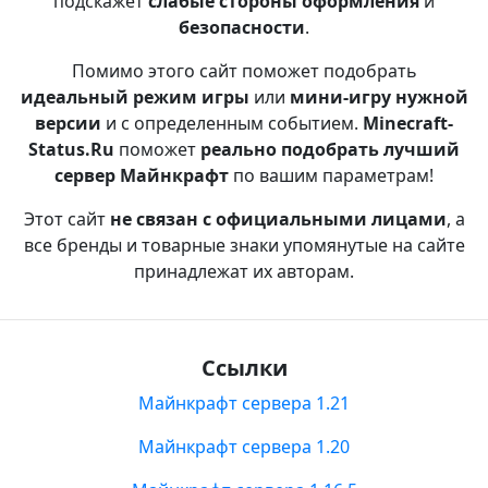
подскажет
слабые стороны оформления
и
безопасности
.
Помимо этого сайт поможет подобрать
идеальный режим игры
или
мини-игру нужной
версии
и с определенным событием.
Minecraft-
Status.Ru
поможет
реально подобрать лучший
сервер Майнкрафт
по вашим параметрам!
Этот сайт
не связан с официальными лицами
, а
все бренды и товарные знаки упомянутые на сайте
принадлежат их авторам.
Ссылки
Майнкрафт сервера 1.21
Майнкрафт сервера 1.20