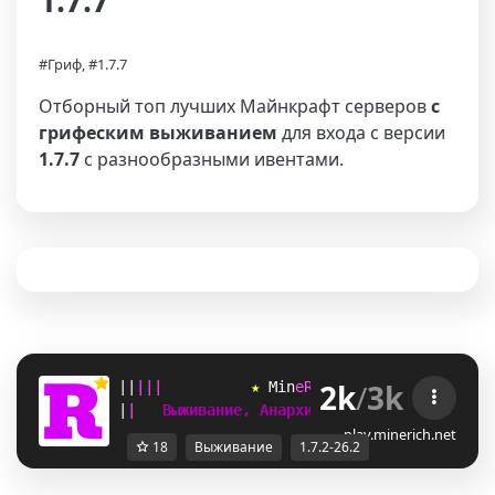
1.7.7
#Гриф, #1.7.7
Отборный топ лучших Майнкрафт серверов
с
грифеским выживанием
для входа с версии
1.7.7
с разнообразными ивентами.
2k
/
3k
|
|
|
|
|
★ 
M
i
n
e
R
i
c
h
 ★ 
[
1.7.2-26.2
]  
|
|
Выживание, Анархия, SkyBlock, Гриф   
play.minerich.net
18
Выживание
1.7.2-26.2