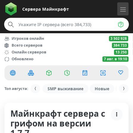
Сервера
Майнкрафт
Игроков онлайн
3 502 928
Всего серверов
384 733
Онлайн серверов
13 250
Обновлено
7 авг. в 19:10
Топ августа:
SMP выживание
Новые
С ду
Майнкрафт сервера с
грифом на версии