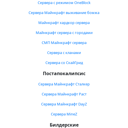
Сервера с режимом OneBlock
Сервера Майнкрафт выживание бомжа
Майнкрафт хардкор сервера
Майнкрафт сервера с городами
СМП Майнкрафт сервера
Сервера с кланами
Сервера со СкайГрид
Постапокалипсис
Сервера Майнкрафт Сталкер
Сервера Майнкрафт Раст
Сервера Майнкрафт DayZ
Сервера MineZ
Билдерские