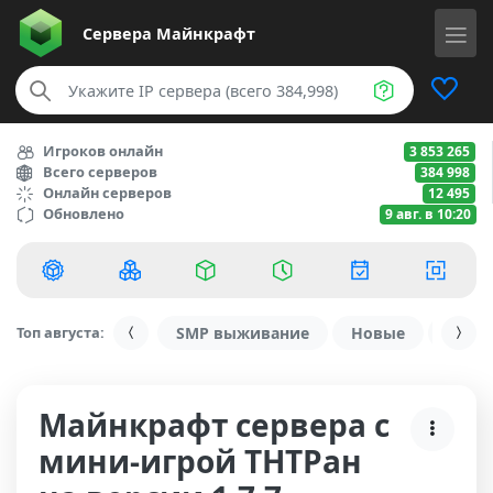
Сервера
Майнкрафт
Игроков онлайн
3 853 265
Всего серверов
384 998
Онлайн серверов
12 495
Обновлено
9 авг. в 10:20
Топ августа:
SMP выживание
Новые
С ду
Майнкрафт сервера с
мини-игрой ТНТРан