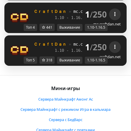
1
/
250
ＣｒａｆｔＤａｎ 
» 
mc.craftdan.net
//  
Выж
1.10 - 1.16.5         
//     
RPG
mc.craftdan.net
Топ 4
441
Выживание
1.10-1.16.5
1
/
250
ＣｒａｆｔＤａｎ 
» 
mc.craftdan.net
//  
Выж
1.10 - 1.16.5         
//     
RPG
craftdan.net
Топ 5
318
Выживание
1.10-1.16.5
Мини-игры
Сервера Майнкрафт Амонг Ас
Сервера Майнкрафт с режимом Игра в кальмара
Сервера с БедВарс
Сервера Майнкрафт с прятками