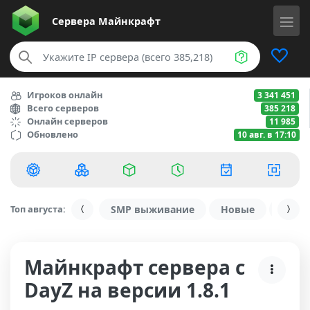
Сервера
Майнкрафт
Игроков онлайн
3 341 451
Всего серверов
385 218
Онлайн серверов
11 985
Обновлено
10 авг. в 17:10
Топ августа:
SMP выживание
Новые
С ду
Майнкрафт сервера с
DayZ на версии 1.8.1