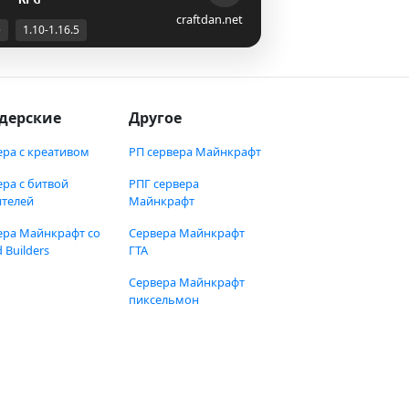
craftdan.net
е
1.10-1.16.5
дерские
Другое
ера с креативом
РП сервера Майнкрафт
ера с битвой
РПГ сервера
ителей
Майнкрафт
ера Майнкрафт со
Сервера Майнкрафт
 Builders
ГТА
Сервера Майнкрафт
пиксельмон