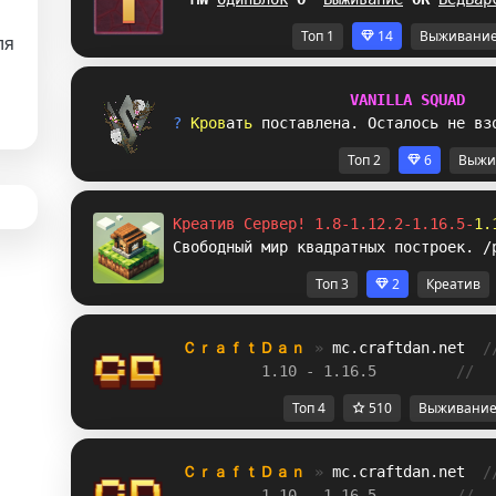
Топ 1
14
Выживани
ля
V
A
N
I
L
L
A
S
Q
U
A
D
? 
К
р
о
в
а
т
ь
п
о
с
т
а
в
л
ен
а
.
О
с
т
а
л
о
с
ь
н
е
в
з
Топ 2
6
Выжи
Креатив Сервер! 1.8-1.12.2-1.16.5-
1.
Свободный мир квадратных построек. /
Топ 3
2
Креатив
ＣｒａｆｔＤａｎ 
» 
mc.craftdan.net
/
1.10 - 1.16.5         
//  
Топ 4
510
Выживани
ＣｒａｆｔＤａｎ 
» 
mc.craftdan.net
/
1.10 - 1.16.5         
//  