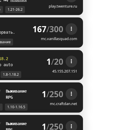
play.twenture.ru
е
1.21-26.2
167
/
300
о
рв
а
т
ь
.
mc.vanillasquad.com
вание
1
/
20
18.2
p auto
45.155.207.151
1.8-1.18.2
1
/
250
/  
Выживание
   
RPG
mc.craftdan.net
е
1.10-1.16.5
1
/
250
/  
Выживание
   
RPG