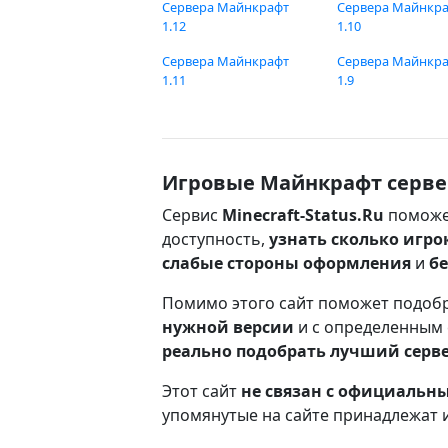
Сервера Майнкрафт
Сервера Майнкр
1.12
1.10
Сервера Майнкрафт
Сервера Майнкр
1.11
1.9
Игровые Майнкрафт серве
Сервис
Minecraft-Status.Ru
поможе
доступность,
узнать сколько игро
слабые стороны оформления
и
б
Помимо этого сайт поможет подоб
нужной версии
и с определенным
реально подобрать лучший серв
Этот сайт
не связан с официаль
упомянутые на сайте принадлежат 