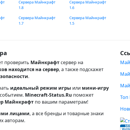
афт
Сервера Майнкрафт
Сервера Майнкрафт
1.8
1.6
афт
Сервера Майнкрафт
Сервера Майнкрафт
1.7
1.5
ра
Сс
т проверить
Майнкрафт
сервер на
Май
ков находится на сервер
, а также подскажет
Май
езопасности
.
Май
рать
идеальный режим игры
или
мини-игру
 событием.
Minecraft-Status.Ru
поможет
Топ
ер Майнкрафт
по вашим параметрам!
Нов
ными лицами
, а все бренды и товарные знаки
их авторам.