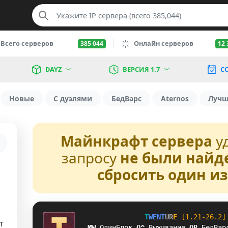
Всего серверов
Онлайн серверов
385 044
12 
DAYZ
ВЕРСИЯ 1.7
С
Новые
С дуэлями
БедВарс
Aternos
Луч
Майнкрафт сервера
у
запросу
не были найд
сбросить один и
T
W
E
N
T
U
R
E
[1.21-26.2]
т
XS
ОдинБлок
\
Y
Выживание
I
_
БедВар