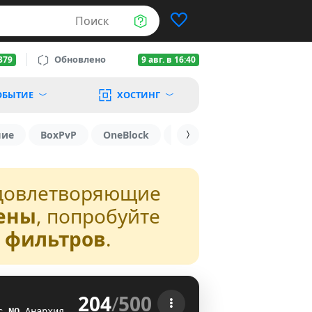
Поиск
Обновлено
379
9 авг. в 16:40
ОБЫТИЕ
ХОСТИНГ
шие
BoxPvP
OneBlock
1.19.3
1.16
1.8.2
довлетворяющие
ены
, попробуйте
з фильтров
.
204
/
500
 
с
_
L
Анархия
QQ