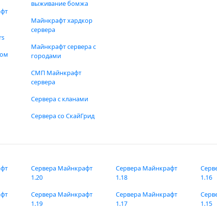
выживание бомжа
афт
Майнкрафт хардкор
сервера
rs
Майнкрафт сервера с
фом
городами
СМП Майнкрафт
сервера
Сервера с кланами
Сервера со СкайГрид
афт
Сервера Майнкрафт
Сервера Майнкрафт
Серв
1.20
1.18
1.16
афт
Сервера Майнкрафт
Сервера Майнкрафт
Серв
1.19
1.17
1.15