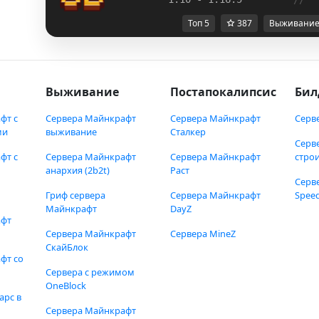
Топ 5
387
Выживани
Выживание
Постапокалипсис
Бил
фт с
Сервера Майнкрафт
Сервера Майнкрафт
Серв
ми
выживание
Сталкер
Серв
фт с
Сервера Майнкрафт
Сервера Майнкрафт
стро
анархия (2b2t)
Раст
Серв
Гриф сервера
Сервера Майнкрафт
Speed
Майнкрафт
DayZ
афт
Сервера Майнкрафт
Сервера MineZ
СкайБлок
фт со
Сервера с режимом
OneBlock
арс в
Сервера Майнкрафт