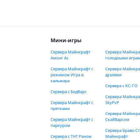
Мини-игры
Сервера Майнкрафт
Сервера Майнкра
Амонг Ас
голодными игра
Сервера Майнкрафт с
Сервера Майнкра
режимом Игра в
дуэлями
кальмара
Сервера с КС: ГО
Сервера с БедВарс
Сервера Майнкр
Сервера Майнкрафт с
SkyPvP
прятками
Сервера Майнкра
Сервера Майнкрафт с
СкайВарсом
паркуром
Сервера Браво Ст
Сервера с ТНТ Раном
Майнкрафт