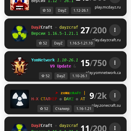
Версия 
1.12 - 26.1 
| 
зомби апокалипсис
play.mcdayz.ru
53
DayZ
1.12-26.1
27
/
200
DayZ
Craft 
»
dayzcraft.ru
Версии 1.16.5-1.21.10 
| 
Зомби апокалипсис!
play.dayzcraft.ru
52
DayZ
1.16.5-1.21.10
15
/
750
YomNetwork 
1.10-26.1 
• 
Day
Z 
»
I
R 
»
W
Z 
»
Towny
V9 Update 
& 
WIPE NOW! 
35% OFF SALE
play.yomnetwork.ca
52
DayZ
1.10-26.1
9
/
2k
➤
ᴢᴏɴᴇ
ᴄʀᴀꜰᴛ
 | 
1
.
1
6
→
1
.
2
1
+
A
☠
T
С
Т
А
Л
К
Е
Р 
●
D
A
Y
Z
● 
А
Т
М
О
С
Ф
Е
Р
А
●
В
А
Й
Б
@
☠
T
play.zonecraft.su
52
Сталкер
1.16-1.21
11
/
200
DayZ
Craft 
»
dayzcraft.ru