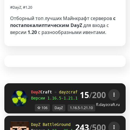
#DayZ, #1.20
Отборный топ лучших Майнкрафт серверов
с
постапокалиптическим DayZ
для входа с
версии
1.20
с разнообразными ивентами.
15
/
200
DayZ
Craft 
»
dayzcraft.ru
Версии 1.16.5-1.21.10 
| 
Зомби апокалипсис!
fl.dayzcraft.ru
106
DayZ
1.16.5-1.21.10
243
/
500
DayZ BattleGround 
> Работаем уже 
10 лет 
дл