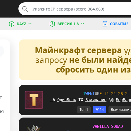
DAYZ
ВЕРСИЯ 1.8
СОБЫТИЕ
Майнкрафт сервера
у
запросу
не были найд
сбросить один и
T
W
E
N
T
U
R
E
[1.21-26.2]
т
XT
ОдинБлок
D
U
Выживание
P
L
БедВар
Топ 1
14
Выживани
ля
V
A
N
I
L
L
A
S
Q
U
A
D