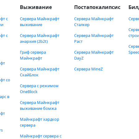
Выживание
Постапокалипсис
Бил
фт с
Сервера Майнкрафт
Сервера Майнкрафт
Серв
ми
выживание
Сталкер
Серв
фт с
Сервера Майнкрафт
Сервера Майнкрафт
стро
анархия (2b2t)
Раст
Серв
Гриф сервера
Сервера Майнкрафт
Speed
Майнкрафт
DayZ
афт
Сервера Майнкрафт
Сервера MineZ
СкайБлок
фт со
Сервера с режимом
OneBlock
арс в
Сервера Майнкрафт
выживание бомжа
афт
Майнкрафт хардкор
сервера
rs
Майнкрафт сервера с