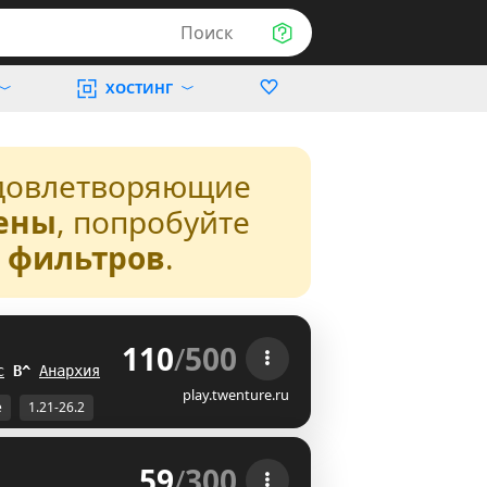
Поиск
ХОСТИНГ
довлетворяющие
ены
, попробуйте
з фильтров
.
110
/
500
 
с
H
^
Анархия
N_
play.twenture.ru
е
1.21-26.2
59
/
300