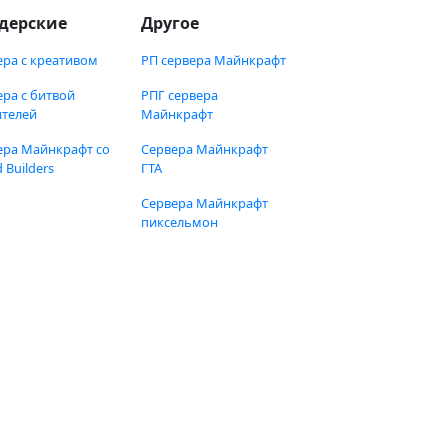
дерские
Другое
ера с креативом
РП сервера Майнкрафт
ера с битвой
РПГ сервера
ителей
Майнкрафт
ера Майнкрафт со
Сервера Майнкрафт
 Builders
ГТА
Сервера Майнкрафт
пиксельмон