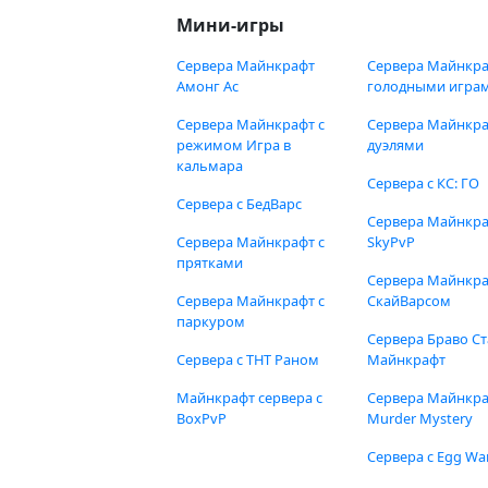
Мини-игры
Сервера Майнкрафт
Сервера Майнкра
Амонг Ас
голодными игра
Сервера Майнкрафт с
Сервера Майнкра
режимом Игра в
дуэлями
кальмара
Сервера с КС: ГО
Сервера с БедВарс
Сервера Майнкр
Сервера Майнкрафт с
SkyPvP
прятками
Сервера Майнкра
Сервера Майнкрафт с
СкайВарсом
паркуром
Сервера Браво Ст
Сервера с ТНТ Раном
Майнкрафт
Майнкрафт сервера с
Сервера Майнкр
BoxPvP
Murder Mystery
Сервера с Egg Wa