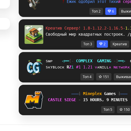
? 
Ё
ж
и
к
о
д
о
б
р
и
л
э
т
о
т
т
и
х
и
й
с
е
р
Топ 2
6
Выжи
Креатив Сервер! 1.8-1.12.2-1.16.5-
1.
Свободный мир квадратных построек. /
Топ 3
2
Креатив
sᴍᴘ
◁
═
═
[‐
C
O
M
P
L
E
X
G
A
M
I
N
G
‐]
═
═
▷
sᴋʏʙʟᴏᴄᴋ
W
]
i
#
1
1
.
2
1
ᴠ
ᴀ
ɴ
ɪ
ʟ
ʟ
ᴀ
ɴ
ᴇ
ᴛ
ᴡ
ᴏ
ʀ
ᴋ
Топ 4
151
Выжива
[
Mineplex
Games
]
CASTLE SIEGE 
- 
15 HOURS, 9 MINUTES
Топ 5
150