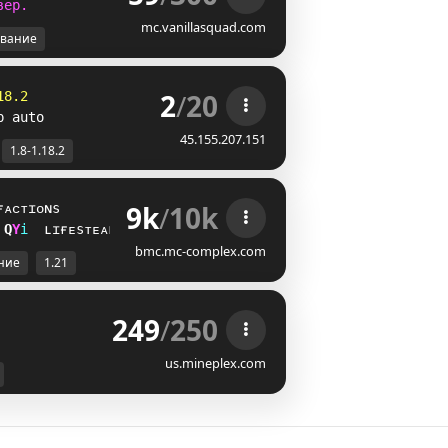
в
е
р
.
mc.vanillasquad.com
вание
2
/
20
18.2
p auto
45.155.207.151
1.8-1.18.2
9k
/
10k
ғᴀᴄᴛɪᴏɴs
Z
M
i
ʟɪғᴇsᴛᴇᴀʟ
bmc.mc-complex.com
ние
1.21
249
/
250
us.mineplex.com