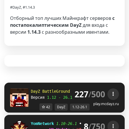
#DayZ, #1.14.3
Отборный топ лучших Майнкрафт серверов
с
постапокалиптическим DayZ
для входа с
версии
1.14.3
с разнообразными ивентами.
227
/
500
DayZ BattleGround 
> Работаем уже 
10 лет 
дл
Версия 
1.12 - 26.1 
| 
зомби апокалипсис
play.mcdayz.ru
42
DayZ
1.12-26.1
8
/
750
YomNetwork 
1.10-26.1 
• 
Day
Z 
»
I
R 
»
W
Z 
»
Towny