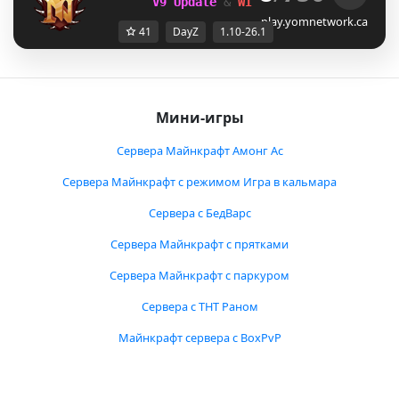
V9 Update 
& 
WIPE NOW! 
35% OFF SALE
play.yomnetwork.ca
41
DayZ
1.10-26.1
Мини-игры
Сервера Майнкрафт Амонг Ас
Сервера Майнкрафт с режимом Игра в кальмара
Сервера с БедВарс
Сервера Майнкрафт с прятками
Сервера Майнкрафт с паркуром
Сервера с ТНТ Раном
Майнкрафт сервера с BoxPvP