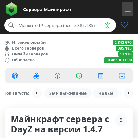
Сервера
Майнкрафт
Игроков онлайн
2 842 670
Всего серверов
385 185
Онлайн серверов
12 128
Обновлено
10 авг. в 11:00
Топ августа:
SMP выживание
Новые
С ду
Майнкрафт сервера с
DayZ на версии 1.4.7