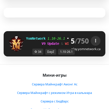
5
/
750
YomNetwork 
1.10-26.1 
• 
Day
Z 
»
I
R 
»
W
Z 
»
Towny
V9 Update 
& 
WIPE NOW! 
35% OFF SALE
play.yomnetwork.ca
34
DayZ
1.10-26.1
Мини-игры
Сервера Майнкрафт Амонг Ас
Сервера Майнкрафт с режимом Игра в кальмара
Сервера с БедВарс