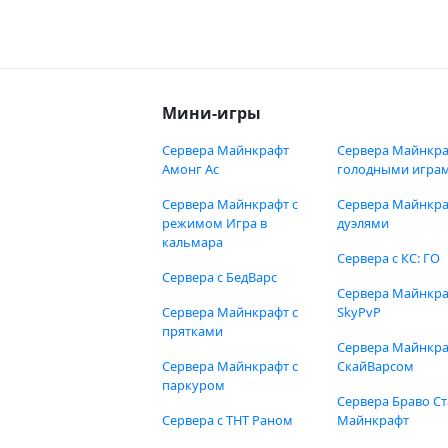
Мини-игры
Сервера Майнкрафт
Сервера Майнкра
Амонг Ас
голодными игра
Сервера Майнкрафт с
Сервера Майнкра
режимом Игра в
дуэлями
кальмара
Сервера с КС: ГО
Сервера с БедВарс
Сервера Майнкр
Сервера Майнкрафт с
SkyPvP
прятками
Сервера Майнкра
Сервера Майнкрафт с
СкайВарсом
паркуром
Сервера Браво Ст
Сервера с ТНТ Раном
Майнкрафт