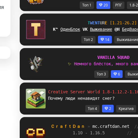
Топ 1
20
РПГ
1.8-
ля
T
W
E
N
T
U
R
E
[1.21-26.2]
DV
ОдинБлок
I
N
Выживание
X
K
БедВар
Топ 2
14
Выживани
V
A
N
I
L
L
A
S
Q
U
A
D
✨ 
Н
е
м
н
о
г
о
б
л
ё
с
т
о
к
,
м
н
о
г
о
в
а
н
Топ 3
6
Выжи
Creative Server World 1.8-1.12.2-1.1
Почему люди ненавидят снег?
Топ 4
2
Креатив
ＣｒａｆｔＤａｎ 
» 
mc.craftdan.net
/
1.10 - 1.16.5         
//  