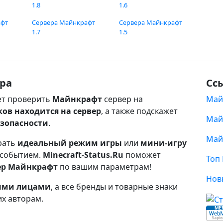
1.8
1.6
афт
Сервера Майнкрафт
Сервера Майнкрафт
1.7
1.5
ра
Сс
т проверить
Майнкрафт
сервер на
Май
ков находится на сервер
, а также подскажет
Май
езопасности
.
Май
рать
идеальный режим игры
или
мини-игру
 событием.
Minecraft-Status.Ru
поможет
Топ
ер Майнкрафт
по вашим параметрам!
Нов
ными лицами
, а все бренды и товарные знаки
их авторам.