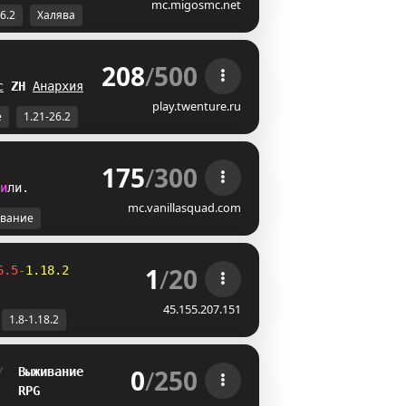
mc.migosmc.net
26.2
Халява
208
/
500
 
с
V
T
Анархия
JT
play.twenture.ru
е
1.21-26.2
175
/
300
и
л
и
.
mc.vanillasquad.com
вание
1
/
20
6.5-
1.18.2
45.155.207.151
1.8-1.18.2
0
/
250
/  
Выживание
   
RPG