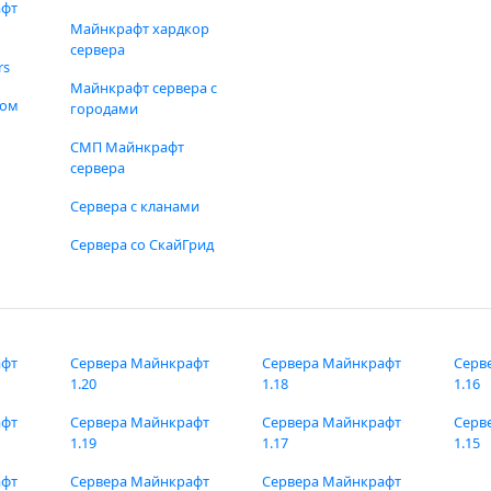
афт
Майнкрафт хардкор
сервера
rs
Майнкрафт сервера с
фом
городами
СМП Майнкрафт
сервера
Сервера с кланами
Сервера со СкайГрид
афт
Сервера Майнкрафт
Сервера Майнкрафт
Серв
1.20
1.18
1.16
афт
Сервера Майнкрафт
Сервера Майнкрафт
Серв
1.19
1.17
1.15
афт
Сервера Майнкрафт
Сервера Майнкрафт