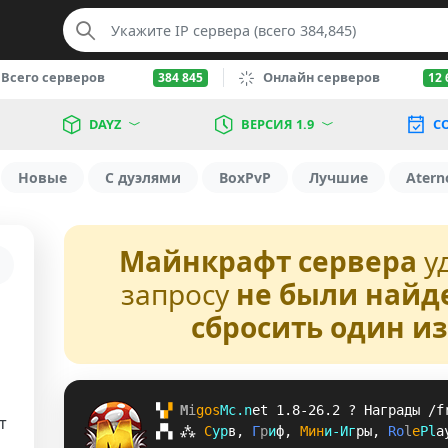
Всего серверов
Онлайн серверов
384 845
12 
DAYZ
ВЕРСИЯ 1.9
С
Новые
С дуэлями
BoxPvP
Лучшие
Atern
Майнкрафт сервера
у
запросу
не были найд
сбросить один и
▚
▞ 
M
i
g
o
s
M
c
.
n
e
t 
1.8-26.2 
? 
Награды /f
т
▞
▚
⁂
С
у
р
в
, 
Г
р
и
ф
, 
М
и
н
и
-
И
г
р
ы
, 
R
o
l
e
P
l
a