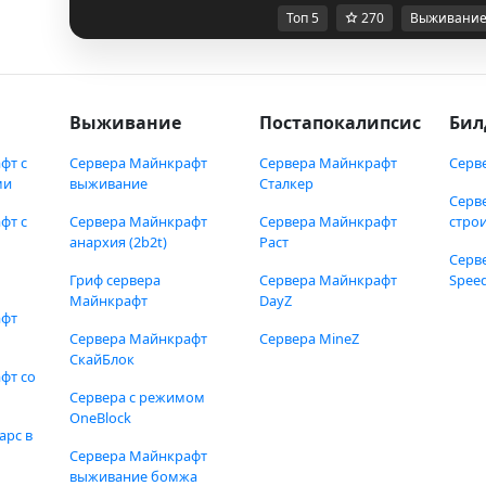
Топ 5
270
Выживани
Выживание
Постапокалипсис
Бил
фт с
Сервера Майнкрафт
Сервера Майнкрафт
Серв
ми
выживание
Сталкер
Серв
фт с
Сервера Майнкрафт
Сервера Майнкрафт
стро
анархия (2b2t)
Раст
Серв
Гриф сервера
Сервера Майнкрафт
Speed
Майнкрафт
DayZ
афт
Сервера Майнкрафт
Сервера MineZ
СкайБлок
фт со
Сервера с режимом
OneBlock
арс в
Сервера Майнкрафт
выживание бомжа