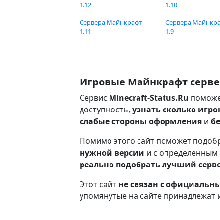
1.12
1.10
Сервера Майнкрафт
Сервера Майнкр
1.11
1.9
Игровые Майнкрафт серве
Сервис
Minecraft-Status.Ru
поможе
доступность,
узнать сколько игро
слабые стороны оформления
и
б
Помимо этого сайт поможет подоб
нужной версии
и с определенным
реально подобрать лучший серв
Этот сайт
не связан с официаль
упомянутые на сайте принадлежат 