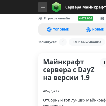
Сервера
Майнкрафт
Игроков онлайн
4 672 056
ТОПОВЫЕ
НОВЫЕ
Топ августа:
SMP выживание
Майнкрафт
сервера с DayZ
на версии 1.9
#DayZ, #1.9
Отборный топ лучших Майнкраф
серверов
с