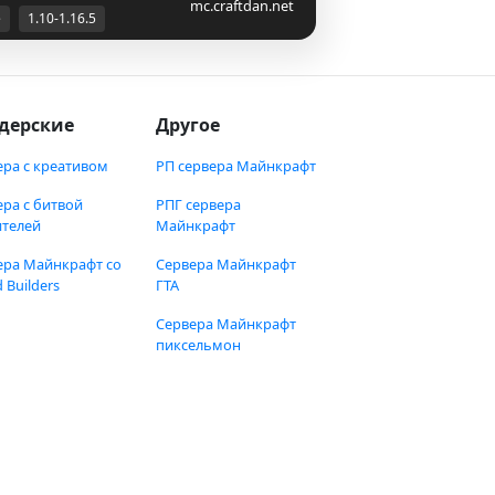
mc.craftdan.net
е
1.10-1.16.5
дерские
Другое
ера с креативом
РП сервера Майнкрафт
ера с битвой
РПГ сервера
ителей
Майнкрафт
ера Майнкрафт со
Сервера Майнкрафт
 Builders
ГТА
Сервера Майнкрафт
пиксельмон