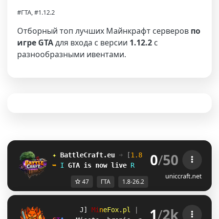
#ГТА, #1.12.2
Отборный топ лучших Майнкрафт серверов
по
игре GTA
для входа с версии
1.12.2
с
разнообразными ивентами.
0
/
50
✦ 
BattleCraft.eu
➜ 
[
1.8 - 26.2
]
 ✦
➥ 
M
GTA
is now live
E
uniccraft.net
47
ГТА
1.8-26.2
1
/
2k
_I
M
i
n
e
F
o
x
.
p
l
| 
1.8.x - 1.21.11 
D[