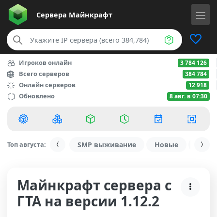
Сервера
Майнкрафт
Игроков онлайн
3 784 126
Всего серверов
384 784
Онлайн серверов
12 918
Обновлено
8 авг. в 07:30
Топ августа:
SMP выживание
Новые
С ду
Майнкрафт сервера с
ГТА на версии 1.12.2