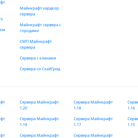
афт
Майнкрафт хардкор
сервера
rs
Майнкрафт сервера с
фом
городами
СМП Майнкрафт
сервера
Сервера с кланами
Сервера со СкайГрид
афт
Сервера Майнкрафт
Сервера Майнкрафт
Серв
1.20
1.18
1.16
афт
Сервера Майнкрафт
Сервера Майнкрафт
Серв
1.19
1.17
1.15
афт
Сервера Майнкрафт
Сервера Майнкрафт