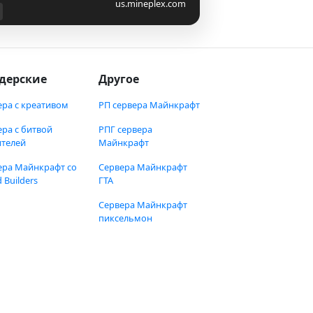
us.mineplex.com
дерские
Другое
ера с креативом
РП сервера Майнкрафт
ера с битвой
РПГ сервера
ителей
Майнкрафт
ера Майнкрафт со
Сервера Майнкрафт
 Builders
ГТА
Сервера Майнкрафт
пиксельмон