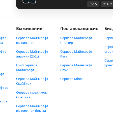
Топ 5
162
Выживание
Постапокалипсис
Бил
фт с
Сервера Майнкрафт
Сервера Майнкрафт
Серв
ми
выживание
Сталкер
Серв
фт с
Сервера Майнкрафт
Сервера Майнкрафт
стро
анархия (2b2t)
Раст
Серв
Гриф сервера
Сервера Майнкрафт
Speed
Майнкрафт
DayZ
афт
Сервера Майнкрафт
Сервера MineZ
СкайБлок
фт со
Сервера с режимом
OneBlock
арс в
Сервера Майнкрафт
выживание бомжа