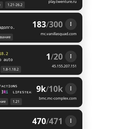
play.twenture.ru
е
1.21-26.2
183
/
300
а
д
о
л
г
о
.
mc.vanillasquad.com
вание
1
/
20
18.2
p auto
45.155.207.151
1.8-1.18.2
9k
/
10k
ғᴀᴄᴛɪᴏɴs
J
[
i
ʟɪғᴇsᴛᴇᴀʟ
bmc.mc-complex.com
ние
1.21
470
/
471