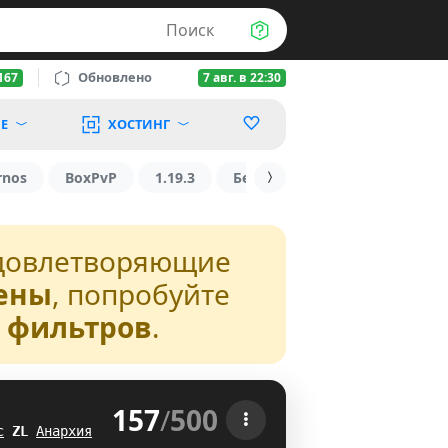
Поиск
Обновлено
167
7 авг. в 22:30
Е
ХОСТИНГ
rnos
BoxPvP
1.19.3
БедВарс
1.16
1.8.2
довлетворяющие
ены
, попробуйте
з фильтров
.
157
/
500
 
с
N
N
Анархия
SQ