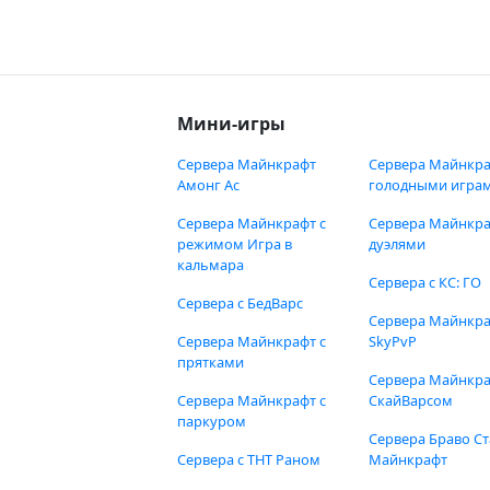
Мини-игры
Сервера Майнкрафт
Сервера Майнкра
Амонг Ас
голодными игра
Сервера Майнкрафт с
Сервера Майнкра
режимом Игра в
дуэлями
кальмара
Сервера с КС: ГО
Сервера с БедВарс
Сервера Майнкр
Сервера Майнкрафт с
SkyPvP
прятками
Сервера Майнкра
Сервера Майнкрафт с
СкайВарсом
паркуром
Сервера Браво Ст
Сервера с ТНТ Раном
Майнкрафт