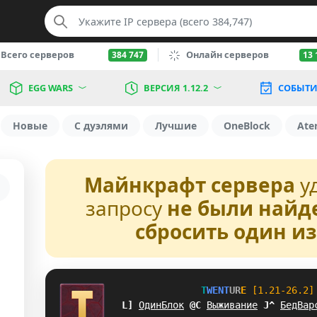
Всего серверов
Онлайн серверов
384 747
13 
EGG WARS
ВЕРСИЯ 1.12.2
СОБЫТИ
Новые
С дуэлями
Лучшие
OneBlock
Ate
Майнкрафт сервера
у
запросу
не были найд
сбросить один и
T
W
E
N
T
U
R
E
[1.21-26.2]
EQ
ОдинБлок
\
F
Выживание
M
\
БедВар