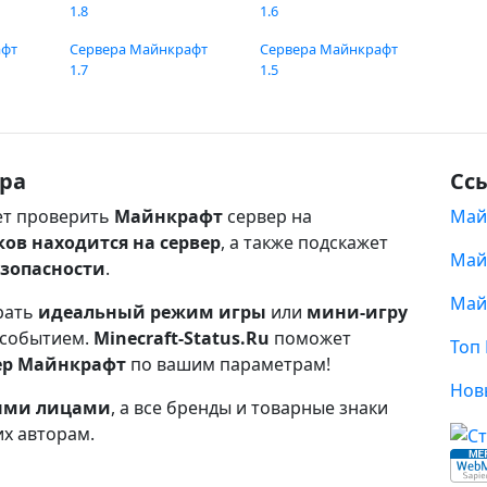
1.8
1.6
афт
Сервера Майнкрафт
Сервера Майнкрафт
1.7
1.5
ра
Сс
т проверить
Майнкрафт
сервер на
Май
ков находится на сервер
, а также подскажет
Май
езопасности
.
Май
рать
идеальный режим игры
или
мини-игру
 событием.
Minecraft-Status.Ru
поможет
Топ
ер Майнкрафт
по вашим параметрам!
Нов
ными лицами
, а все бренды и товарные знаки
их авторам.