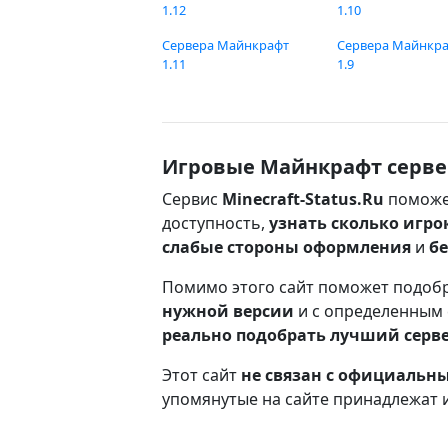
1.12
1.10
Сервера Майнкрафт
Сервера Майнкр
1.11
1.9
Игровые Майнкрафт серве
Сервис
Minecraft-Status.Ru
поможе
доступность,
узнать сколько игро
слабые стороны оформления
и
б
Помимо этого сайт поможет подоб
нужной версии
и с определенным
реально подобрать лучший серв
Этот сайт
не связан с официаль
упомянутые на сайте принадлежат 