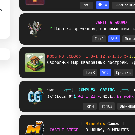
т
Топ 1
14
Выживани
s
V
A
N
I
L
L
A
S
Q
U
A
D
? 
П
а
л
а
т
к
а
в
р
е
м
е
н
н
а
я
,
в
о
с
п
о
м
и
н
а
н
и
я
н
Топ 2
6
Выжи
Креатив Сервер! 1.8-1.12.2-1.16.5-
1.
Свободный мир квадратных построек. /
Топ 3
2
Креатив
sᴍᴘ
◁
═
═
[‐
C
O
M
P
L
E
X
G
A
M
I
N
G
‐]
═
═
▷
sᴋʏʙʟᴏᴄᴋ
E
B
i
#
1
1
.
2
1
ᴠ
ᴀ
ɴ
ɪ
ʟ
ʟ
ᴀ
ɴ
ᴇ
ᴛ
ᴡ
ᴏ
ʀ
ᴋ
Топ 4
163
Выжива
[
Mineplex
Games
]
CASTLE SIEGE 
- 
3 HOURS, 9 MINUTES