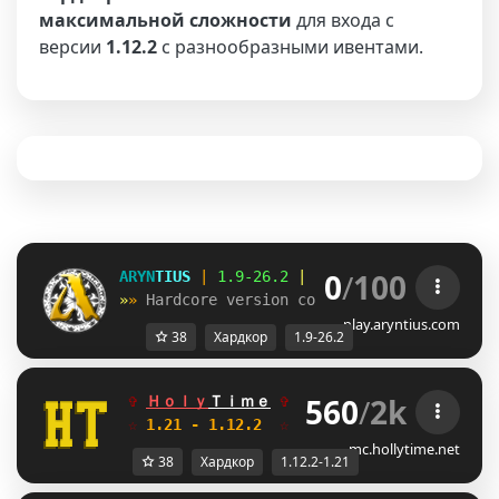
максимальной сложности
для входа с
версии
1.12.2
с разнообразными ивентами.
0
/
100
ARYN
TIUS 
| 
1.9-26.2 
| 
play.aryntius.net
»
» 
Hardcore version coming 
soon
?
play.aryntius.com
38
Хардкор
1.9-26.2
560
/
2k
✞ 
Ｈｏｌｙ
Ｔｉｍｅ
✞  
FREE ДОНАТ
B\
АНАРХИЯ
☆
 1.21 - 1.12.2  
☆     
Глобальное обновле
mc.hollytime.net
38
Хардкор
1.12.2-1.21