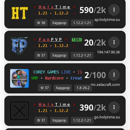
590
/
2k
✞ 
Ｈｏｌｙ
Ｔｉｍｅ
✞  
FREE ДОНАТ
N\
АНАРХИЯ
☆
 1.21 - 1.12.2  
☆     
Глобальное обновле
ap.holytime.su
38
Хардкор
1.12.2-1.21
20
/
2k
✞ 
Ｆｕｎ
ＰＶＰ
✞  
БЕСПЛАТНЫЙ ДОНАТ
DF
БОКСП
☆
 1.21 - 1.12.2  
☆     
Глобальное обновле
194.147.90.36
37
Хардкор
1.12.2-1.21
2
/
100
C
O
R
E
Y
G
A
M
E
S
L
I
V
E
•
[1.8–26.2]
SMP
•
Hardcore
•
Creative
•
Minigames
mc.xelacraft.com
37
Хардкор
1.8-26.2
390
/
2k
✞ 
Ｈｏｌｙ
Ｔｉｍｅ
✞  
FREE ДОНАТ
[B
АНАРХИЯ
☆
 1.21 - 1.12.2  
☆     
Глобальное обновле
go.holytime.su
37
Хардкор
1.12.2-1.21