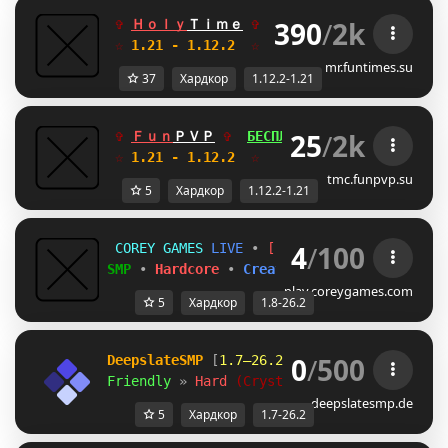
390
/
2k
✞ 
Ｈｏｌｙ
Ｔｉｍｅ
✞  
FREE ДОНАТ
UG
АНАРХИЯ
☆
 1.21 - 1.12.2  
☆     
Глобальное обновле
mr.funtimes.su
37
Хардкор
1.12.2-1.21
25
/
2k
✞ 
Ｆｕｎ
ＰＶＰ
✞  
БЕСПЛАТНЫЙ ДОНАТ
UX
БОКСП
☆
 1.21 - 1.12.2  
☆     
Глобальное обновле
tmc.funpvp.su
5
Хардкор
1.12.2-1.21
4
/
100
C
O
R
E
Y
G
A
M
E
S
L
I
V
E
•
[1.8–26.2]
SMP
•
Hardcore
•
Creative
•
Minigames
play.coreygames.com
5
Хардкор
1.8-26.2
0
/
500
DeepslateSMP
 [
1.7–26.2
]
Friendly 
» 
Hard 
(Crystal PvP) 
» 
deepslates
deepslatesmp.de
5
Хардкор
1.7-26.2