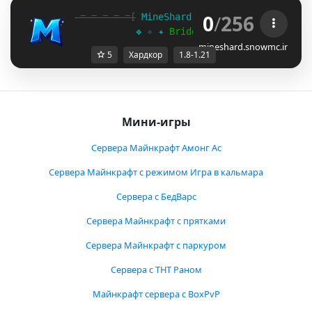
0
/
256
-=-=-=-=-=[
 MineShard 
- 
1.8-1.21 
]=-=-=-=-
           ❖ ✧ ✦ 
Bridge Update
 ✦ ✧ ❖
mineshard.snowmc.ir
5
Хардкор
1.8-1.21
Мини-игры
Сервера Майнкрафт Амонг Ас
Сервера Майнкрафт с режимом Игра в кальмара
Сервера с БедВарс
Сервера Майнкрафт с прятками
Сервера Майнкрафт с паркуром
Сервера с ТНТ Раном
Майнкрафт сервера с BoxPvP