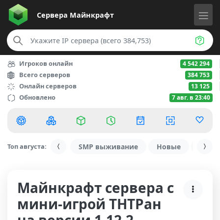
Сервера
Майнкрафт
Игроков онлайн
4 542 294
Всего серверов
384 753
Онлайн серверов
13 125
Обновлено
7 авг. в 23:40
Топ августа:
SMP выживание
Новые
С ду
Майнкрафт сервера с
мини-игрой ТНТРан