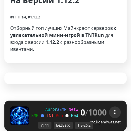
на версии 1.12.2
#ТНТРан, #1.12.2
Отборный топ лучших Майнкрафт серверов
с
увлекательной мини-игрой в TNTRun
для
входа с версии
1.12.2
с разнообразными
ивентами.
0
/
1000
A
u
r
o
r
a
S
M
P
N
e
t
w
o
r
k
>> 
1
.
8
-
2
6
.
2
S
M
P
⬢ 
T
N
T
-
R
u
n
 ⬢ 
B
e
d
w
a
r
s
 ⬢ 
P
a
r
k
o
u
r
mc.irgendwas.net
11
БедВарс
1.8-26.2