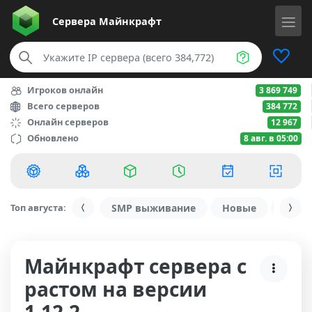
Сервера
Майнкрафт
Игроков онлайн
3 869 749
Всего серверов
384 772
Онлайн серверов
12 967
Обновлено
8 авг. в 05:00
Топ августа:
SMP выживание
Новые
С ду
Майнкрафт сервера с
растом на версии