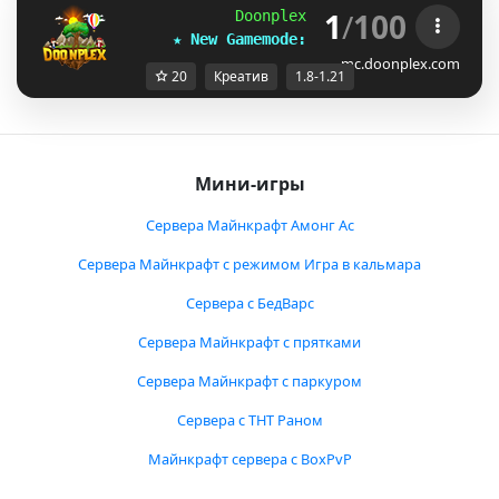
1
/
100
Doonplex Network 
[1.8-1.21]
★ New Gamemode: 
TZMRQUQ
Creative 
UGZE
mc.doonplex.com
20
Креатив
1.8-1.21
Мини-игры
Сервера Майнкрафт Амонг Ас
Сервера Майнкрафт с режимом Игра в кальмара
Сервера с БедВарс
Сервера Майнкрафт с прятками
Сервера Майнкрафт с паркуром
Сервера с ТНТ Раном
Майнкрафт сервера с BoxPvP