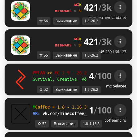
421
/
3k
ᴍɪ
ɴᴇ
ʟᴀ
ɴᴅ 
ɴᴇᴛᴡᴏʀᴋ 
☀ 
1.8 - 
ʙᴇᴅᴡᴀʀꜱ 
⇆ 
ꜱᴜʀᴠɪᴠᴀʟ ꜱᴍᴘ 
⇆ 
ꜱᴋʏʙʟᴏᴄᴋ 
promo.mineland.net
56
Выживание
1.8-26.2
421
/
3k
ᴍɪ
ɴᴇ
ʟᴀ
ɴᴅ 
ɴᴇᴛᴡᴏʀᴋ 
☀ 
1.8 - 
ʙᴇᴅᴡᴀʀꜱ 
⇆ 
ꜱᴜʀᴠɪᴠᴀʟ ꜱᴍᴘ 
⇆ 
ꜱᴋʏʙʟᴏᴄᴋ 
145.239.166.127
55
Выживание
1.8-26.2
4
/
100
PELAR 
>> 
MC 1.9 - 26.2 
Survival, Creative, Võistlused!
mc.pelar.ee
52
Выживание
1.9-26.2
1
/
100
M
Coffee 
➠ 
1.8 - 1.16.3                    
VK: 
vk.com/minecoffee_server         
ВЫЖИВ
coffeemc.ru
52
Выживание
1.8-1.16.3