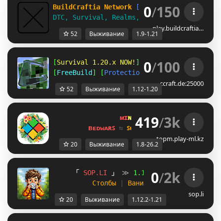
0
/
150
BuildCraftia Network
[1.9-1.21]
DTC, Survival, Realms, & Creative!
play.buildcraftia…
52
Выживание
1.9-1.21
0
/
100
[
Survival 1.20.x NOW!
] [
Amplified 1.12
] [
A
[
FreeBuild
] [
Protections
] [
CreativePlots
] 
ccraft.de:25000
52
Выживание
1.12-1.20
419
/
3k
ᴍɪ
ɴᴇ
ʟᴀ
ɴᴅ 
ɴᴇᴛᴡᴏʀᴋ 
☀ 
1.8 - 
ʙᴇᴅᴡᴀʀꜱ 
⇆ 
ꜱᴜʀᴠɪᴠᴀʟ ꜱᴍᴘ 
⇆ 
ꜱᴋʏʙʟᴏᴄᴋ 
topm.play-ml.kz
20
Выживание
1.8-26.2
0
/
2k
「
S
O
P
.
L
I
」
≫
1
.
1
2
.
2
-
1
.
2
1
.
x
≪
8
Л
Столбы 
| 
Ванилла 
| 
Тюрьма 
| 
Креа
sop.li
20
Выживание
1.12.2-1.21