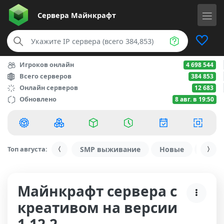
Сервера
Майнкрафт
Игроков онлайн
4 698 544
Всего серверов
384 853
Онлайн серверов
12 683
Обновлено
8 авг. в 19:50
Топ августа:
SMP выживание
Новые
С ду
Майнкрафт сервера с
креативом на версии