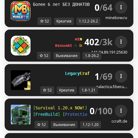
0
/
64
Более 6 лет БЕЗ ДОНАТОВ И КРЕАТИВА [1.12.2
minebow.ru
52
Креатив
1.12.2-26.2
402
/
3k
ᴍɪ
ɴᴇ
ʟᴀ
ɴᴅ 
ɴᴇᴛᴡᴏʀᴋ 
☀ 
1.8 - 
ʙᴇᴅᴡᴀʀꜱ 
⇆ 
ꜱᴜʀᴠɪᴠᴀʟ ꜱᴍᴘ 
⇆ 
ꜱᴋʏʙʟᴏᴄᴋ 
141.94.89.191:25630
52
Выживание
1.8-26.2
1
/
69
         Legacy
Craft               
[1.
galactica.fiber.u…
52
Креатив
1.8-1.21
0
/
100
[
Survival 1.20.x NOW!
] [
Amplified 1.12
] [
A
[
FreeBuild
] [
Protections
] [
CreativePlots
] 
ccraft.de
52
Выживание
1.12-1.20