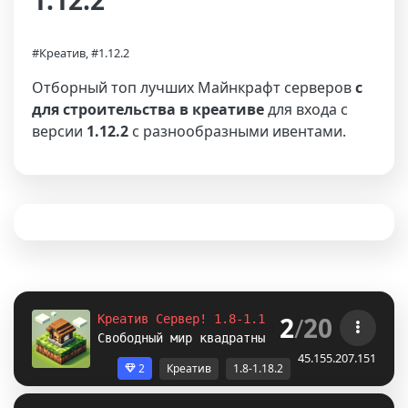
1.12.2
#Креатив, #1.12.2
Отборный топ лучших Майнкрафт серверов
с
для строительства в креативе
для входа с
версии
1.12.2
с разнообразными ивентами.
2
/
20
Креатив Сервер! 1.8-1.12.2-1.16.5-
1.18.2
Свободный мир квадратных построек. /p auto
45.155.207.151
2
Креатив
1.8-1.18.2