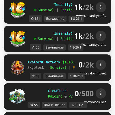
1k
/
2k
             InsanityCraft 
|| 
1.8 - 26.1
   ☻ 
Survival 
| 
Factions 
| 
Skyblock 
| 
Free
menu.insanitycraf…
121
Выживание
1.8-26.1
1k
/
2k
             InsanityCraft 
|| 
1.8 - 26.1
   ☻ 
Survival 
| 
Factions 
| 
Skyblock 
| 
Free
site.insanitycraf…
55
Выживание
1.8-26.1
0
/
2k
AvalocMC Network 
(1.18.x-26.2)
Skyblock 
| 
Survival 
| 
Prison 
| 
Factions 
» 
mc.avalocmc.net
55
Выживание
1.18-26.2
0
/
500
GrowBlock     Factions     
[
1.13
Raiding 
& 
PvP 
& 
Level 
& 
Skills 
&
growblock.net
55
Война кланов
1.13-1.21