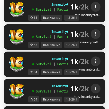
1k
/
2k
             InsanityCraft 
|| 
1.8 - 26.1
   ☻ 
Survival 
| 
Factions 
| 
Skyblock 
| 
Free
join.insanitycraf…
55
Выживание
1.8-26.1
1k
/
2k
             InsanityCraft 
|| 
1.8 - 26.1
   ☻ 
Survival 
| 
Factions 
| 
Skyblock 
| 
Free
hub.insanitycraft…
55
Выживание
1.8-26.1
1k
/
2k
             InsanityCraft 
|| 
1.8 - 26.1
   ☻ 
Survival 
| 
Factions 
| 
Skyblock 
| 
Free
play.insanitycraf…
54
Выживание
1.8-26.1
1k
/
2k
             InsanityCraft 
|| 
1.8 - 26.1
   ☻ 
Survival 
| 
Factions 
| 
Skyblock 
| 
Free
buzz.insanitycraf…
54
Выживание
1.8-26.1