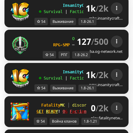
1k
/
2k
             InsanityCraft 
|| 
1.8 - 26.1
   ☻ 
Survival 
| 
Factions 
| 
Skyblock 
| 
Free
mbs.insanitycraft…
54
Выживание
1.8-26.1
127
/
500
OG
-
Network 
| 
1.8 - 26.2
RPG-SMP 
─ 
CIV FACTIONS 
─ 
SMP
ba.og-network.net
54
РПГ
1.8-26.2
1k
/
2k
             InsanityCraft 
|| 
1.8 - 26.1
   ☻ 
Survival 
| 
Factions 
| 
Skyblock 
| 
Free
pms.insanitycraft…
54
Выживание
1.8-26.1
0
/
2k
Fatality
MC 
┃ 
discord.gg/fatalitymc
[1.
G
E
T
R
E
A
D
Y
! 
O
G
F
a
c
t
i
o
n
s
MAP #14 
SATURDAY!
play.fatalitynetw…
54
Война кланов
1.8-1.21