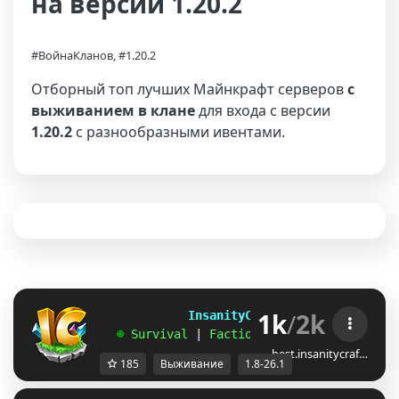
на версии 1.20.2
#ВойнаКланов, #1.20.2
Отборный топ лучших Майнкрафт серверов
с
выживанием в клане
для входа с версии
1.20.2
с разнообразными ивентами.
1k
/
2k
             InsanityCraft 
|| 
1.8 - 26.1
   ☻ 
Survival 
| 
Factions 
| 
Skyblock 
| 
Free
best.insanitycraf…
185
Выживание
1.8-26.1