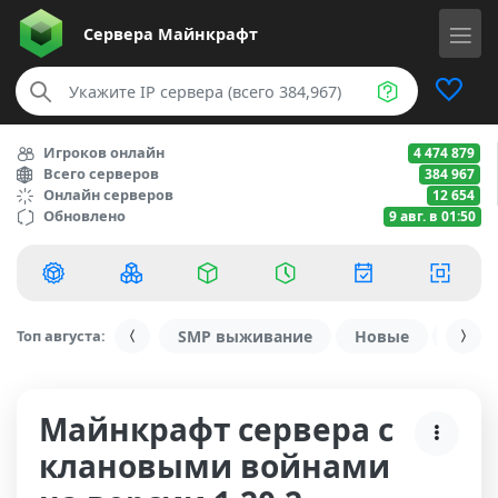
Сервера
Майнкрафт
Игроков онлайн
4 474 879
Всего серверов
384 967
Онлайн серверов
12 654
Обновлено
9 авг. в 01:50
Топ августа:
SMP выживание
Новые
С ду
Майнкрафт сервера с
клановыми войнами