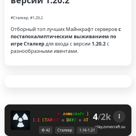
версии 1.20.2
#Сталкер, #1.20.2
Отборный топ лучших Майнкрафт серверов
с
постапокалиптическим выживанием по
игре Сталкер
для входа с версии
1.20.2
с
разнообразными ивентами.
4
/
2k
➤
ᴢᴏɴᴇ
ᴄʀᴀꜰᴛ
 | 
1
.
1
6
→
1
.
2
1
+
G
☠
[
С
Т
А
Л
К
Е
Р 
●
D
A
Y
Z
● 
А
Т
М
О
С
Ф
Е
Р
А
●
В
А
Й
Б
R
☠
N
play.zonecraft.su
42
Сталкер
1.16-1.21