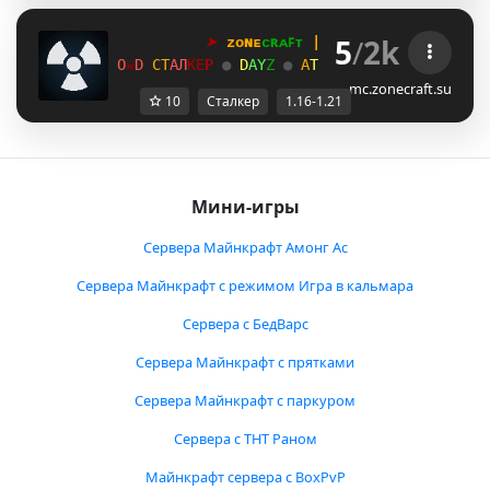
5
/
2k
➤
ᴢᴏɴᴇ
ᴄʀᴀꜰᴛ
 | 
1
.
1
6
→
1
.
2
1
+
\
☠
P
С
Т
А
Л
К
Е
Р 
●
D
A
Y
Z
● 
А
Т
М
О
С
Ф
Е
Р
А
●
В
А
Й
Б
M
☠
G
mc.zonecraft.su
10
Сталкер
1.16-1.21
Мини-игры
Сервера Майнкрафт Амонг Ас
Сервера Майнкрафт с режимом Игра в кальмара
Сервера с БедВарс
Сервера Майнкрафт с прятками
Сервера Майнкрафт с паркуром
Сервера с ТНТ Раном
Майнкрафт сервера с BoxPvP