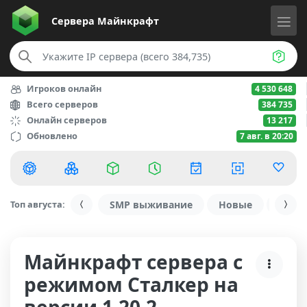
Сервера
Майнкрафт
Игроков онлайн
4 530 648
Всего серверов
384 735
Онлайн серверов
13 217
Обновлено
7 авг. в 20:20
Топ августа:
SMP выживание
Новые
С ду
Майнкрафт сервера с
режимом Сталкер на