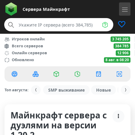
Сервера
Майнкрафт
Игроков онлайн
3 745 205
Всего серверов
384 785
Онлайн серверов
12 906
Обновлено
8 авг. в 08:20
Топ августа:
SMP выживание
Новые
С ду
Майнкрафт сервера с
дуэлями на версии