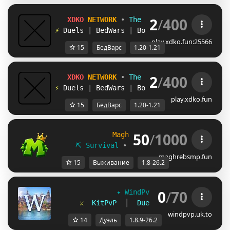
2
/
400
X
D
K
O
N
E
T
W
O
R
K
•
The Ultimate Experience
⚡
Duels
|
BedWars
|
BoxPvP & more..
•
[1.2
play.xdko.fun:25566
15
БедВарс
1.20-1.21
2
/
400
X
D
K
O
N
E
T
W
O
R
K
•
The Ultimate Experience
⚡
Duels
|
BedWars
|
BoxPvP & more..
•
[1.2
play.xdko.fun
15
БедВарс
1.20-1.21
50
/
1000
MaghrebSMP
1.8 - 26.2
⛏ Survival
∙
⚔ Duels
∙
☁ SheepWars
maghrebsmp.fun
15
Выживание
1.8-26.2
0
/
70
✦ 
WindPvP 
[
1.8.9-26.2
] 
✦
⚔  
KitPvP  
│  
Duels  
│  
Capture The 
windpvp.uk.to
14
Дуэль
1.8.9-26.2