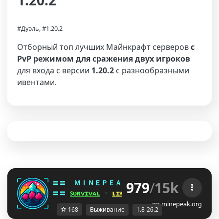
1.20.2
#Дуэль, #1.20.2
Отборный топ лучших Майнкрафт серверов
с
PvP режимом для сражения двух игроков
для входа с версии
1.20.2
с разнообразными
ивентами.
979
/
15k
〓〓  
ＭＩＮＥＰＥＡＫ 
¤ 
1.8 - 26.2 
¤ 
WUGHJQR
〓〓 
ꜱᴜʀᴠɪᴠᴀʟ
 ⋆ 
ʟɪғᴇꜱᴛᴇᴀʟ
 ⋆ 
ʙᴇᴅᴡᴀʀꜱ
 ⋆ 
ᴅᴜᴇʟꜱ
go.minepeak.org
168
Выживание
1.8-26.2