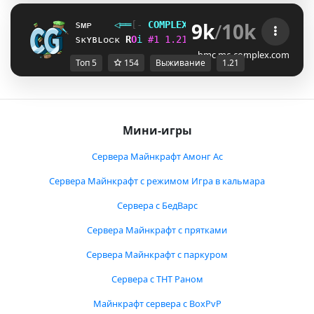
9k
/
10k
sᴍᴘ
◁
═
═
[‐
C
O
M
P
L
E
X
G
A
M
I
N
G
‐]
═
═
▷
ғᴀᴄᴛɪᴏ
sᴋʏʙʟᴏᴄᴋ
\
E
i
#
1
1
.
2
1
ᴠ
ᴀ
ɴ
ɪ
ʟ
ʟ
ᴀ
ɴ
ᴇ
ᴛ
ᴡ
ᴏ
ʀ
ᴋ
_
K
i
bmc.mc-complex.com
Топ 5
154
Выживание
1.21
Мини-игры
Сервера Майнкрафт Амонг Ас
Сервера Майнкрафт с режимом Игра в кальмара
Сервера с БедВарс
Сервера Майнкрафт с прятками
Сервера Майнкрафт с паркуром
Сервера с ТНТ Раном
Майнкрафт сервера с BoxPvP