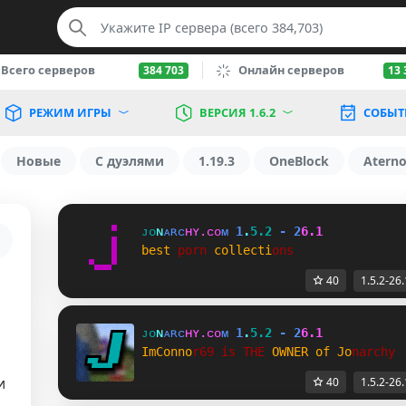
Всего серверов
Онлайн серверов
384 703
13 
РЕЖИМ ИГРЫ
ВЕРСИЯ 1.6.2
СОБЫТ
Новые
С дуэлями
1.19.3
OneBlock
Atern
ᴊ
ᴏ
ɴ
ᴀ
ʀ
ᴄ
ʜ
ʏ
.
ᴄ
ᴏ
ᴍ
1
.
5
.
2
-
2
6
.
1
b
e
s
t
p
o
r
n
c
o
l
l
e
c
t
i
o
n
s
40
1.5.2-26.
ᴊ
ᴏ
ɴ
ᴀ
ʀ
ᴄ
ʜ
ʏ
.
ᴄ
ᴏ
ᴍ
1
.
5
.
2
-
2
6
.
1
I
m
C
o
n
n
o
r
6
9
i
s
T
H
E
O
W
N
E
R
o
f
J
o
n
a
r
c
h
y
и
40
1.5.2-26.