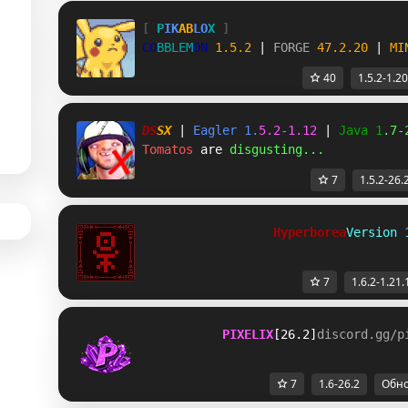
[
P
I
K
AB
L
O
X
]
C
O
B
B
L
E
M
O
N
1.5.2 
| 
FORGE 
47.2.20 
| 
MI
40
1.5.2-1.20
D
S
S
X
| 
E
a
g
l
e
r
1
.
5
.
2
-
1
.
1
2
 | 
J
a
v
a
1
.
7
-
Tomatos
 are 
disgusting...
7
1.5.2-26.
                  Hyperborea
Version 
7
1.6.2-1.21.
PIXELIX
[26.2]
discord.gg/p
7
1.6-26.2
Обн