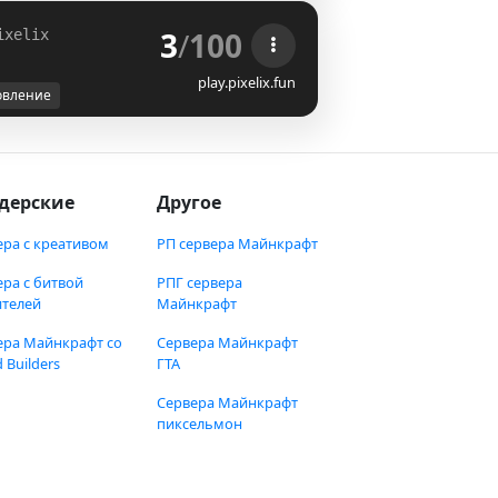
3
/
100
ixelix
UPDATE 1.6 IS LIVE!
play.pixelix.fun
овление
дерские
Другое
ера с креативом
РП сервера Майнкрафт
ера с битвой
РПГ сервера
ителей
Майнкрафт
ера Майнкрафт со
Сервера Майнкрафт
 Builders
ГТА
Сервера Майнкрафт
пиксельмон