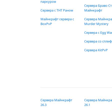
паркуром
Сервера Браво Ст
Сервера с ТНТ Раном
Майнкрафт
Майнкрафт сервера с
Сервера Майнкр
BoxPvP
Murder Mystery
Сервера с Egg Wa
Сервера со спли
Сервера KitPvP
Сервера Майнкрафт
Сервера Майнкр
26.3
26.1