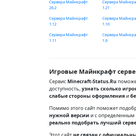
Сервера Майнкрафт
Сервера Майнкр
26.2
1.21
Сервера Майнкрафт
Сервера Майнкр
1.12
1.10
Сервера Майнкрафт
Сервера Майнкр
1.11
1.9
Игровые Майнкрафт серве
Сервис
Minecraft-Status.Ru
поможе
доступность,
узнать сколько игро
слабые стороны оформления
и
б
Помимо этого сайт поможет подоб
нужной версии
и с определенным
реально подобрать лучший серв
Этот сайт
не связан с официаль