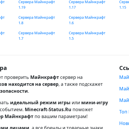
афт
Сервера Майнкрафт
Сервера Майнкрафт
Серв
1.19
1.17
1.15
афт
Сервера Майнкрафт
Сервера Майнкрафт
1.8
1.6
афт
Сервера Майнкрафт
Сервера Майнкрафт
1.7
1.5
ра
Сс
т проверить
Майнкрафт
сервер на
Май
ков находится на сервер
, а также подскажет
Май
езопасности
.
Май
рать
идеальный режим игры
или
мини-игру
 событием.
Minecraft-Status.Ru
поможет
Топ
ер Майнкрафт
по вашим параметрам!
Нов
ными лицами
, а все бренды и товарные знаки