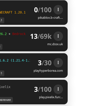
0
/
100
NECRAFT 
1.20.1
pikablox.b-craft.…
.1
13
/
69k
2
6
.
2
 +
 Bedrock
mc.dssx.uk
2
3
/
30
1.6.2 (1.21.4-1.21.11)
playhyperborea.com
11
3
/
100
ixelix
UPDATE 1.6 IS LIVE!
play.pixelix.fun:…
овление