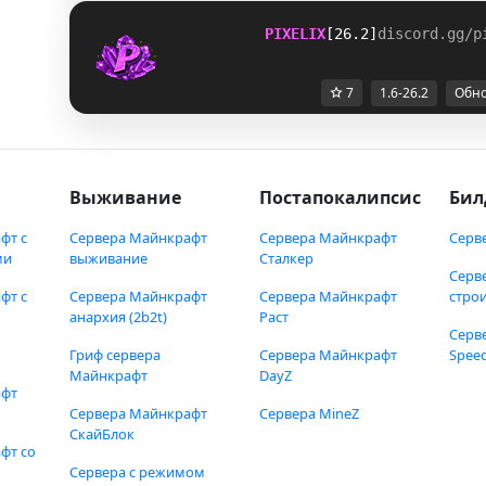
PIXELIX
[26.2]
discord.gg/p
7
1.6-26.2
Обн
Выживание
Постапокалипсис
Бил
фт с
Сервера Майнкрафт
Сервера Майнкрафт
Серв
ми
выживание
Сталкер
Серв
фт с
Сервера Майнкрафт
Сервера Майнкрафт
стро
анархия (2b2t)
Раст
Серв
Гриф сервера
Сервера Майнкрафт
Speed
Майнкрафт
DayZ
афт
Сервера Майнкрафт
Сервера MineZ
СкайБлок
фт со
Сервера с режимом