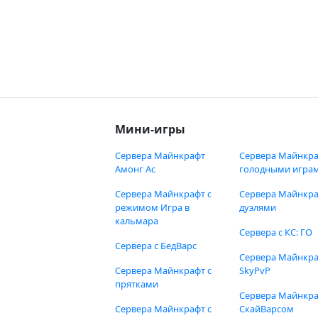
Мини-игры
Сервера Майнкрафт
Сервера Майнкра
Амонг Ас
голодными игра
Сервера Майнкрафт с
Сервера Майнкра
режимом Игра в
дуэлями
кальмара
Сервера с КС: ГО
Сервера с БедВарс
Сервера Майнкр
Сервера Майнкрафт с
SkyPvP
прятками
Сервера Майнкра
Сервера Майнкрафт с
СкайВарсом