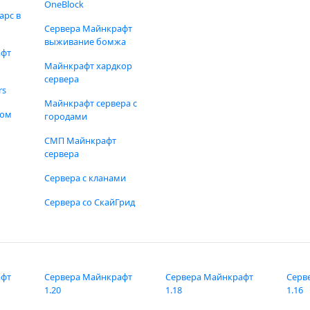
OneBlock
арс в
Сервера Майнкрафт
выживание бомжа
афт
Майнкрафт хардкор
сервера
rs
Майнкрафт сервера с
фом
городами
СМП Майнкрафт
сервера
Сервера с кланами
Сервера со СкайГрид
афт
Сервера Майнкрафт
Сервера Майнкрафт
Серв
1.20
1.18
1.16