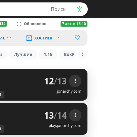
Поиск
Обновлено
334
7 авг. в 15:10
ИЕ
ХОСТИНГ
os
Лучшие
1.16
BoxPvP
БедВарс
Амонг А
12
/
13
jonarchy.com
1
13
/
14
play.jonarchy.com
1