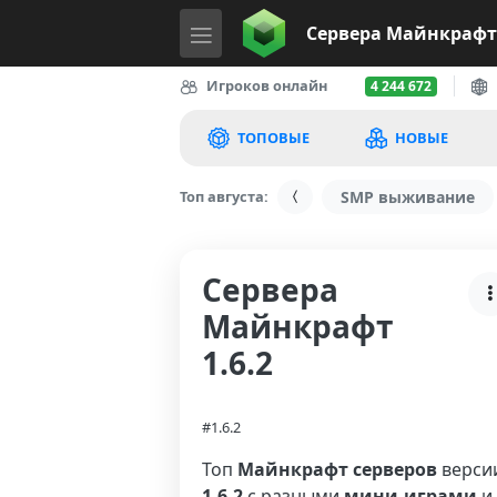
Сервера
Майнкрафт
Игроков онлайн
4 244 672
ТОПОВЫЕ
НОВЫЕ
Топ августа:
SMP выживание
Сервера
Майнкрафт
1.6.2
#1.6.2
Топ
Майнкрафт серверов
верси
1.6.2
с разными
мини-играми
и