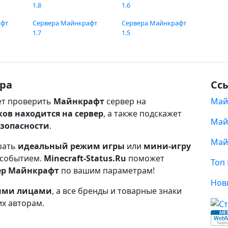
1.8
1.6
афт
Сервера Майнкрафт
Сервера Майнкрафт
1.7
1.5
ра
Сс
т проверить
Майнкрафт
сервер на
Май
ков находится на сервер
, а также подскажет
Май
езопасности
.
Май
рать
идеальный режим игры
или
мини-игру
 событием.
Minecraft-Status.Ru
поможет
Топ
ер Майнкрафт
по вашим параметрам!
Нов
ными лицами
, а все бренды и товарные знаки
их авторам.