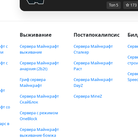
Топ 5
173
Выживание
Постапокалипсис
Бил
фт с
Сервера Майнкрафт
Сервера Майнкрафт
Серв
ми
выживание
Сталкер
Серв
фт с
Сервера Майнкрафт
Сервера Майнкрафт
стро
анархия (2b2t)
Раст
Серв
Гриф сервера
Сервера Майнкрафт
Speed
Майнкрафт
DayZ
афт
Сервера Майнкрафт
Сервера MineZ
СкайБлок
фт со
Сервера с режимом
OneBlock
арс в
Сервера Майнкрафт
выживание бомжа