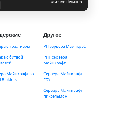
us.mineplex.com
дерские
Другое
ера с креативом
РП сервера Майнкрафт
ера с битвой
РПГ сервера
ителей
Майнкрафт
ера Майнкрафт со
Сервера Майнкрафт
 Builders
ГТА
Сервера Майнкрафт
пиксельмон