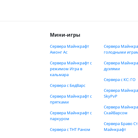
Мини-игры
Сервера Майнкрафт
Сервера Майнкра
Амонг Ас
голодными игра
Сервера Майнкрафт с
Сервера Майнкра
режимом Игра в
дуэлями
кальмара
Сервера с КС: ГО
Сервера с БедВарс
Сервера Майнкр
Сервера Майнкрафт с
SkyPvP
прятками
Сервера Майнкра
Сервера Майнкрафт с
СкайВарсом
паркуром
Сервера Браво Ст
Сервера с ТНТ Раном
Майнкрафт