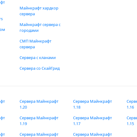
афт
Майнкрафт хардкор
сервера
rs
Майнкрафт сервера с
фом
городами
СМП Майнкрафт
сервера
Сервера с кланами
Сервера со СкайГрид
афт
Сервера Майнкрафт
Сервера Майнкрафт
Серв
1.20
1.18
1.16
афт
Сервера Майнкрафт
Сервера Майнкрафт
Серв
1.19
1.17
1.15
афт
Сервера Майнкрафт
Сервера Майнкрафт