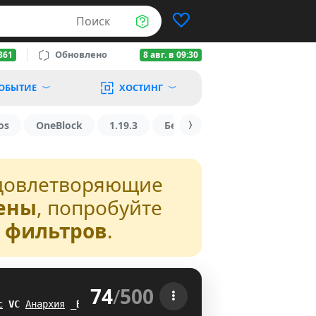
Поиск
Обновлено
861
8 авг. в 09:30
ОБЫТИЕ
ХОСТИНГ
os
OneBlock
1.19.3
БедВарс
1.16
1.8.2
довлетворяющие
ены
, попробуйте
з фильтров
.
74
/
500
 
с
N
V
Анархия
^Q