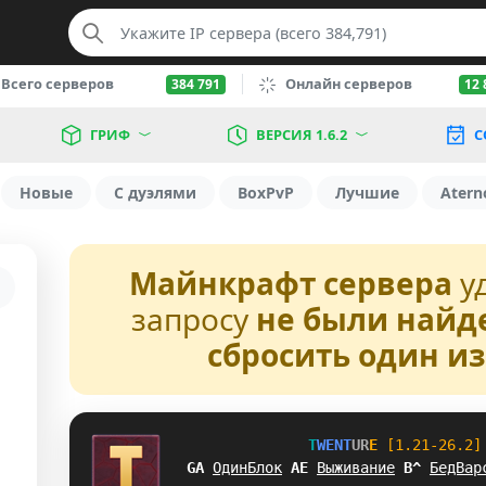
Всего серверов
Онлайн серверов
384 791
12 
ГРИФ
ВЕРСИЯ 1.6.2
С
Новые
С дуэлями
BoxPvP
Лучшие
Atern
Майнкрафт сервера
у
запросу
не были найд
сбросить один и
T
W
E
N
T
U
R
E
[1.21-26.2]
@G
ОдинБлок
M
C
Выживание
D
Y
БедВар