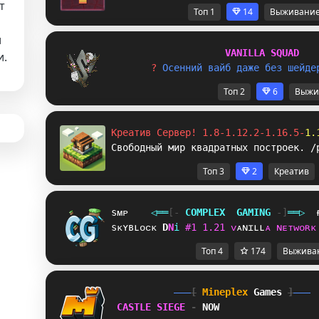
т
Топ 1
14
Выживани
и
V
A
N
I
L
L
A
S
Q
U
A
D
и.
? 
О
с
е
н
н
и
й
в
а
й
б
д
а
ж
е
б
е
з
ш
е
й
д
е
Топ 2
6
Выжи
Креатив Сервер! 1.8-1.12.2-1.16.5-
1.
Свободный мир квадратных построек. /
Топ 3
2
Креатив
sᴍᴘ
◁
═
═
[‐
C
O
M
P
L
E
X
G
A
M
I
N
G
‐]
═
═
▷
sᴋʏʙʟᴏᴄᴋ
I
O
i
#
1
1
.
2
1
ᴠ
ᴀ
ɴ
ɪ
ʟ
ʟ
ᴀ
ɴ
ᴇ
ᴛ
ᴡ
ᴏ
ʀ
ᴋ
Топ 4
174
Выжива
[
Mineplex
Games
]
CASTLE SIEGE 
- 
NOW