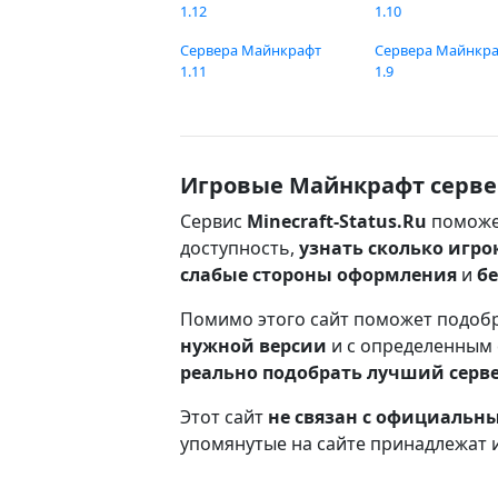
1.12
1.10
Сервера Майнкрафт
Сервера Майнкр
1.11
1.9
Игровые Майнкрафт серве
Сервис
Minecraft-Status.Ru
поможе
доступность,
узнать сколько игро
слабые стороны оформления
и
б
Помимо этого сайт поможет подоб
нужной версии
и с определенным
реально подобрать лучший серв
Этот сайт
не связан с официаль
упомянутые на сайте принадлежат 