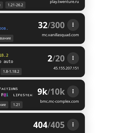
play.twenture.ru
е
1.21-26.2
32
/
300
р
о
в
.
mc.vanillasquad.com
вание
2
/
20
18.2
p auto
45.155.207.151
1.8-1.18.2
9k
/
10k
ғᴀᴄᴛɪᴏɴs
^
S
i
ʟɪғᴇsᴛᴇᴀʟ
bmc.mc-complex.com
ние
1.21
404
/
405