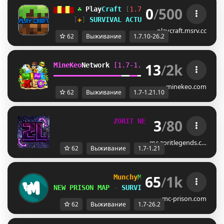
0
/
500
▆
▇
▆
▇
▆
☘ 
Play
Craft 
[
1.7.10-26.2
] 
☘ 
▆
▇
▆
▇
▆
[
✚
] 
SURVIVAL ACTUALIZADO A LA 26.2 
[
✚
playcraft.msrv.cc
62
Выживание
1.7.10-26.2
13
/
2k
MineKeo
Network 
[1.7-1.21.10]   
TOWNY  
GENS
━
━
━
━
━
━
━
━
━
━
━
━
━
━
━
━
━
━
━
━
━
━
━
━
SKYBLOCK  
SURVI
minekeo.com
62
Выживание
1.7-1.21.10
3
/
80
Z
O
R
I
T
N
E
T
W
O
R
K
[
1
.
7
-
1
.
2
1
+
]
mc.zoritlegends.c…
62
Выживание
1.7-1.21
65
/
1k
Munchy
MC
-
[
1.7-26.2
]
NEW PRISON MAP
-
SURVIVAL S6 AUG 8th
mc-prison.com
62
Выживание
1.7-26.2