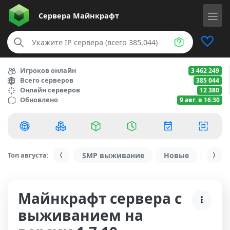
Сервера
Майнкрафт
Игроков онлайн
3 462 249
Всего серверов
385 044
Онлайн серверов
12 380
Обновлено
9 авг. в 16:30
Топ августа:
SMP выживание
Новые
С ду
Майнкрафт сервера с
выживанием на