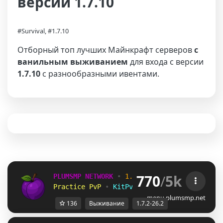
версии 1.7.10
#Survival, #1.7.10
Отборный топ лучших Майнкрафт серверов
с
ванильным выживанием
для входа с версии
1.7.10
с разнообразными ивентами.
770
/
5k
PLUMSMP NETWORK
•
1.7.2 ➜ 26.2
•
Practice PvP
•
KitPvP
•
Lifesteal
•
Surviv
menu.plumsmp.net
136
Выживание
1.7.2-26.2