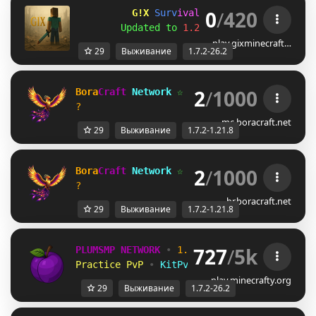
0
/
420
G!X 
S
u
r
v
i
v
a
l
C
r
a
f
t
|| 
1.7.2 - 26.
Updated to 
1.21.11
! 
|| 
Vulkan inco
play.gixminecraft…
29
Выживание
1.7.2-26.2
2
/
1000
Bora
Craft 
Network 
☆ 
1.7.2 - 1.21.8 
☆
?                   
Survival              
mc.boracraft.net
29
Выживание
1.7.2-1.21.8
2
/
1000
Bora
Craft 
Network 
☆ 
1.7.2 - 1.21.8 
☆
?                   
Survival              
br.boracraft.net
29
Выживание
1.7.2-1.21.8
727
/
5k
PLUMSMP NETWORK
•
1.7.2 ➜ 26.2
•
Practice PvP
•
KitPvP
•
Lifesteal
•
Surviv
play.minecrafty.org
29
Выживание
1.7.2-26.2