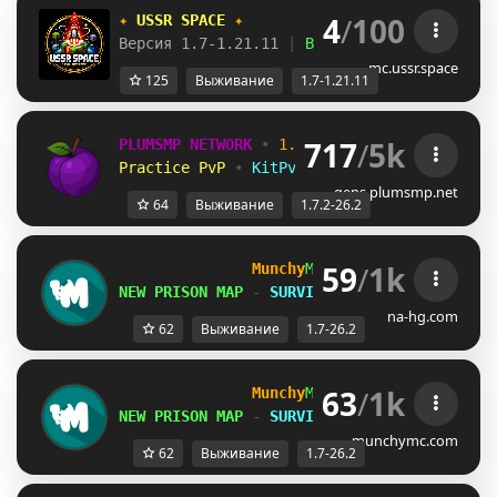
4
/
100
✦ 
USSR SPACE 
✦
Версия 1.7-1.21.11 
| 
Выживание 
| 
Приваты 
|
mc.ussr.space
125
Выживание
1.7-1.21.11
717
/
5k
PLUMSMP NETWORK
•
1.7.2 ➜ 26.2
•
Practice PvP
•
KitPvP
•
Lifesteal
•
Surviv
gens.plumsmp.net
64
Выживание
1.7.2-26.2
59
/
1k
Munchy
MC
-
[
1.7-26.2
]
NEW PRISON MAP
-
SURVIVAL S6 AUG 8th
na-hg.com
62
Выживание
1.7-26.2
63
/
1k
Munchy
MC
-
[
1.7-26.2
]
NEW PRISON MAP
-
SURVIVAL S6 AUG 8th
munchymc.com
62
Выживание
1.7-26.2