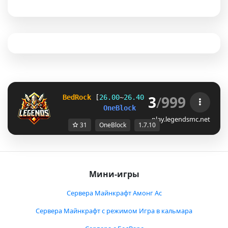
3
/
999
  BedRock
 [
26.00
~
26.40
] 
&
 Java
 [
1.7.10
~
26.
        OneBlock   
SMP   
LifeSteal
play.legendsmc.net
31
OneBlock
1.7.10
Мини-игры
Сервера Майнкрафт Амонг Ас
Сервера Майнкрафт с режимом Игра в кальмара