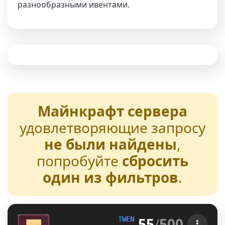
разнообразными ивентами.
Майнкрафт сервера
удовлетворяющие запросу
не были найдены
,
попробуйте
сбросить
один из фильтров
.
55
/
500
T
W
E
N
T
U
R
E
[1.21-26.2] 