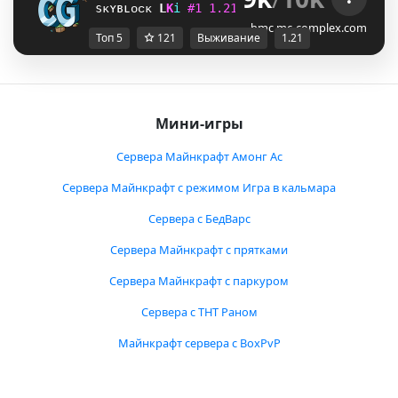
sᴋʏʙʟᴏᴄᴋ
Q
X
i
#
1
1
.
2
1
ᴠ
ᴀ
ɴ
ɪ
ʟ
ʟ
ᴀ
ɴ
ᴇ
ᴛ
ᴡ
ᴏ
ʀ
ᴋ
M
[
i
bmc.mc-complex.com
Топ 5
121
Выживание
1.21
Мини-игры
Сервера Майнкрафт Амонг Ас
Сервера Майнкрафт с режимом Игра в кальмара
Сервера с БедВарс
Сервера Майнкрафт с прятками
Сервера Майнкрафт с паркуром
Сервера с ТНТ Раном
Майнкрафт сервера с BoxPvP