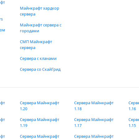
афт
Майнкрафт хардкор
сервера
rs
Майнкрафт сервера с
фом
городами
СМП Майнкрафт
сервера
Сервера с кланами
Сервера со СкайГрид
афт
Сервера Майнкрафт
Сервера Майнкрафт
Серв
1.20
1.18
1.16
афт
Сервера Майнкрафт
Сервера Майнкрафт
Серв
1.19
1.17
1.15
афт
Сервера Майнкрафт
Сервера Майнкрафт