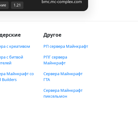
bmc.mc-complex.com
ние
1.21
дерские
Другое
ера с креативом
РП сервера Майнкрафт
ера с битвой
РПГ сервера
ителей
Майнкрафт
ера Майнкрафт со
Сервера Майнкрафт
 Builders
ГТА
Сервера Майнкрафт
пиксельмон