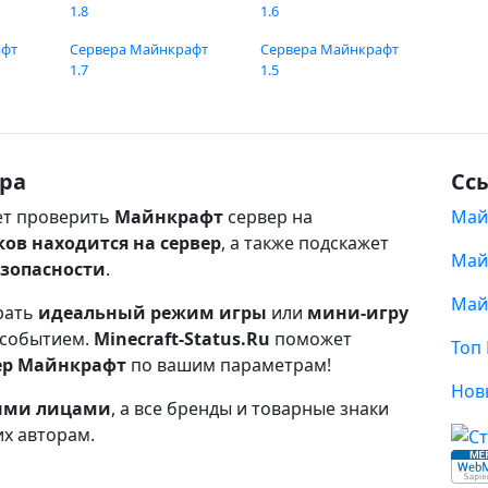
1.8
1.6
афт
Сервера Майнкрафт
Сервера Майнкрафт
1.7
1.5
ра
Сс
т проверить
Майнкрафт
сервер на
Май
ков находится на сервер
, а также подскажет
Май
езопасности
.
Май
рать
идеальный режим игры
или
мини-игру
 событием.
Minecraft-Status.Ru
поможет
Топ
ер Майнкрафт
по вашим параметрам!
Нов
ными лицами
, а все бренды и товарные знаки
их авторам.