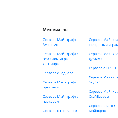
Мини-игры
Сервера Майнкрафт
Сервера Майнкра
Амонг Ас
голодными игра
Сервера Майнкрафт с
Сервера Майнкра
режимом Игра в
дуэлями
кальмара
Сервера с КС: ГО
Сервера с БедВарс
Сервера Майнкр
Сервера Майнкрафт с
SkyPvP
прятками
Сервера Майнкра
Сервера Майнкрафт с
СкайВарсом
паркуром
Сервера Браво Ст
Сервера с ТНТ Раном
Майнкрафт