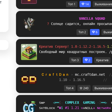
т
Топ 1
14
Выживани
V
A
N
I
L
L
A
S
Q
U
A
D
? 
С
о
л
н
ц
е
с
а
д
и
т
с
я
,
о
н
л
а
й
н
п
р
о
с
ы
п
а
Топ 2
6
Выжи
Креатив Сервер! 1.8-1.12.2-1.16.5-
1.
Свободный мир квадратных построек. /
Топ 3
2
Креатив
ＣｒａｆｔＤａｎ 
» 
mc.craftdan.net
/
1.10 - 1.16.5         
//  
Топ 4
240
Выживани
sᴍᴘ
◁
═
═
[‐
C
O
M
P
L
E
X
G
A
M
I
N
G
‐]
═
═
▷
sᴋʏʙʟᴏᴄᴋ
U
C
i
#
1
1
.
2
1
ᴠ
ᴀ
ɴ
ɪ
ʟ
ʟ
ᴀ
ɴ
ᴇ
ᴛ
ᴡ
ᴏ
ʀ
ᴋ