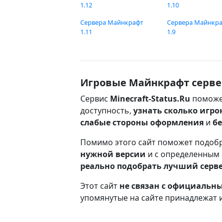
1.12
1.10
Сервера Майнкрафт
Сервера Майнкр
1.11
1.9
Игровые Майнкрафт серве
Сервис
Minecraft-Status.Ru
поможе
доступность,
узнать сколько игро
слабые стороны оформления
и
б
Помимо этого сайт поможет подоб
нужной версии
и с определенным
реально подобрать лучший серв
Этот сайт
не связан с официаль
упомянутые на сайте принадлежат 