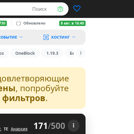
Поиск
Обновлено
730
8 авг. в 16:40
СОБЫТИЕ
ХОСТИНГ
os
OneBlock
1.19.3
БедВарс
1.16
1.8.2
довлетворяющие
ены
, попробуйте
з фильтров
.
171
/
500
 
с
A
G
Анархия
DH