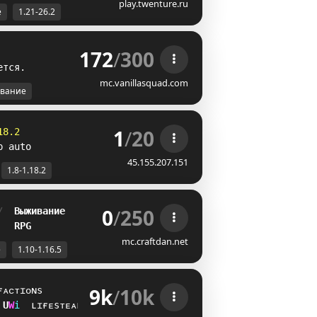
play.twenture.ru
е
1.21-26.2
172
/
300
е
т
с
я
.
mc.vanillasquad.com
вание
1
/
20
18.2
p auto
45.155.207.151
1.8-1.18.2
0
/
250
/  
Выживание
   
RPG
mc.craftdan.net
е
1.10-1.16.5
9k
/
10k
ғᴀᴄᴛɪᴏɴs
]
^
i
ʟɪғᴇsᴛᴇᴀʟ