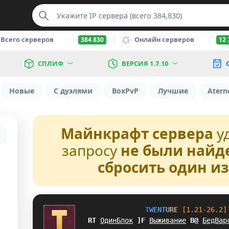
Всего серверов
Онлайн серверов
384 830
12 
СПЛИФ
ВЕРСИЯ 1.7.10
Новые
С дуэлями
BoxPvP
Лучшие
Atern
Майнкрафт сервера
у
запросу
не были найд
сбросить один и
T
W
E
N
T
U
R
E
[1.21-26.2]
]R
ОдинБлок
I
Q
Выживание
T
R
БедВар