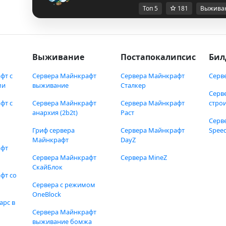
Топ 5
181
Выжива
Выживание
Постапокалипсис
Бил
фт с
Сервера Майнкрафт
Сервера Майнкрафт
Серв
ми
выживание
Сталкер
Серв
фт с
Сервера Майнкрафт
Сервера Майнкрафт
стро
анархия (2b2t)
Раст
Серв
Гриф сервера
Сервера Майнкрафт
Speed
Майнкрафт
DayZ
афт
Сервера Майнкрафт
Сервера MineZ
СкайБлок
фт со
Сервера с режимом
OneBlock
арс в
Сервера Майнкрафт
выживание бомжа