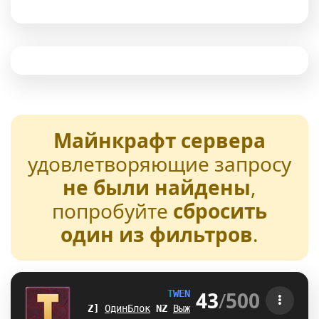
Майнкрафт сервера
удовлетворяющие запросу
не были найдены
,
попробуйте
сбросить
один из фильтров
.
43
/
500
T
W
E
N
T
U
R
E
[1.21-26.2] 
TV
ОдинБлок
M
]
Выживание
N
F
БедВарс
Z
R
А