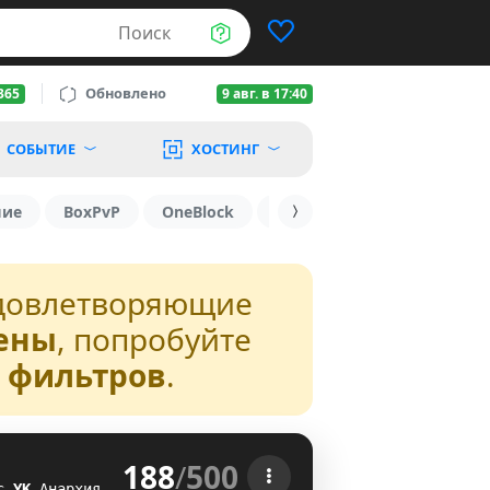
Поиск
Обновлено
365
9 авг. в 17:40
СОБЫТИЕ
ХОСТИНГ
шие
BoxPvP
OneBlock
1.19.3
1.16
1.8.2
довлетворяющие
ены
, попробуйте
з фильтров
.
188
/
500
 
с
T
C
Анархия
LG