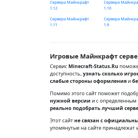
Сервера Майнкрафт
Сервера Майнкр
1.12
1.10
Сервера Майнкрафт
Сервера Майнкр
1.11
1.9
Игровые Майнкрафт серве
Сервис
Minecraft-Status.Ru
поможе
доступность,
узнать сколько игро
слабые стороны оформления
и
б
Помимо этого сайт поможет подоб
нужной версии
и с определенным
реально подобрать лучший серв
Этот сайт
не связан с официаль
упомянутые на сайте принадлежат 