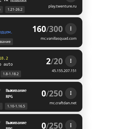
play.twenture.ru
е
1.21-26.2
160
/
300
р
д
ц
е
м
.
mc.vanillasquad.com
вание
2
/
20
18.2
p auto
45.155.207.151
1.8-1.18.2
0
/
250
/  
Выживание
   
RPG
mc.craftdan.net
е
1.10-1.16.5
0
/
250
/  
Выживание
   
RPG