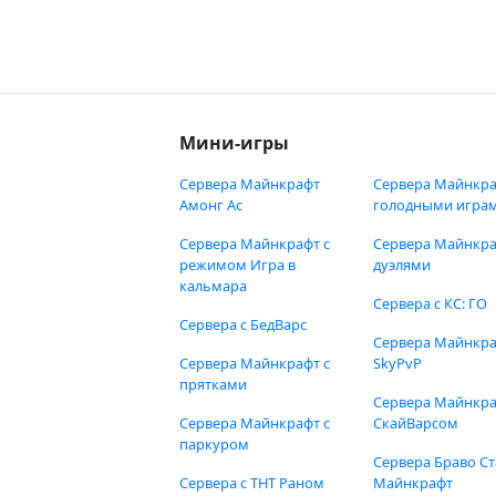
Мини-игры
Сервера Майнкрафт
Сервера Майнкра
Амонг Ас
голодными игра
Сервера Майнкрафт с
Сервера Майнкра
режимом Игра в
дуэлями
кальмара
Сервера с КС: ГО
Сервера с БедВарс
Сервера Майнкр
Сервера Майнкрафт с
SkyPvP
прятками
Сервера Майнкра
Сервера Майнкрафт с
СкайВарсом
паркуром
Сервера Браво Ст
Сервера с ТНТ Раном
Майнкрафт