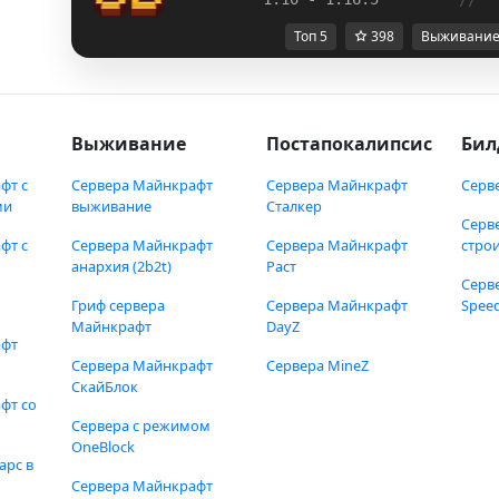
Топ 5
398
Выживани
Выживание
Постапокалипсис
Бил
фт с
Сервера Майнкрафт
Сервера Майнкрафт
Серв
ми
выживание
Сталкер
Серв
фт с
Сервера Майнкрафт
Сервера Майнкрафт
стро
анархия (2b2t)
Раст
Серв
Гриф сервера
Сервера Майнкрафт
Speed
Майнкрафт
DayZ
афт
Сервера Майнкрафт
Сервера MineZ
СкайБлок
фт со
Сервера с режимом
OneBlock
арс в
Сервера Майнкрафт