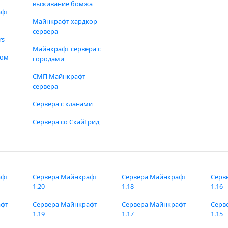
выживание бомжа
афт
Майнкрафт хардкор
сервера
rs
Майнкрафт сервера с
фом
городами
СМП Майнкрафт
сервера
Сервера с кланами
Сервера со СкайГрид
афт
Сервера Майнкрафт
Сервера Майнкрафт
Серв
1.20
1.18
1.16
афт
Сервера Майнкрафт
Сервера Майнкрафт
Серв
1.19
1.17
1.15