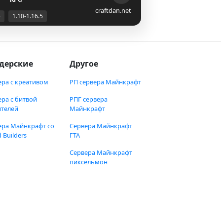
craftdan.net
е
1.10-1.16.5
дерские
Другое
ера с креативом
РП сервера Майнкрафт
ера с битвой
РПГ сервера
ителей
Майнкрафт
ера Майнкрафт со
Сервера Майнкрафт
 Builders
ГТА
Сервера Майнкрафт
пиксельмон