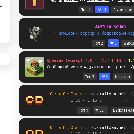
т
Топ 1
14
Выживани
с
V
A
N
I
L
L
A
S
Q
U
A
D
? 
П
л
ю
ш
е
в
ы
й
с
е
р
в
е
р
с
б
е
д
р
о
к
о
в
ы
м
с
е
Топ 2
6
Выжи
Креатив Сервер! 1.8-1.12.2-1.16.5-
1.
Свободный мир квадратных построек. /
Топ 3
2
Креатив
ＣｒａｆｔＤａｎ 
» 
mc.craftdan.net
/
1.10 - 1.16.5         
//  
Топ 4
521
Выживани
ＣｒａｆｔＤａｎ 
» 
mc.craftdan.net
/
1.10 - 1.16.5         
//  