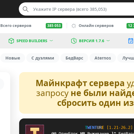
Всего серверов
Онлайн серверов
385 053
12 
SPEED BUILDERS
ВЕРСИЯ 1.7.6
Новые
С дуэлями
БедВарс
Aternos
Луч
Майнкрафт сервера
у
запросу
не были найд
сбросить один и
T
W
E
N
T
U
R
E
[1.21-26.2]
FC
ОдинБлок
L
Y
Выживание
]
Z
БедВар