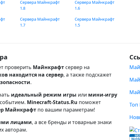
афт
Сервера Майнкрафт
Сервера Майнкрафт
1.8
1.6
афт
Сервера Майнкрафт
Сервера Майнкрафт
1.7
1.5
ра
Сс
т проверить
Майнкрафт
сервер на
Май
ков находится на сервер
, а также подскажет
Май
езопасности
.
Май
рать
идеальный режим игры
или
мини-игру
 событием.
Minecraft-Status.Ru
поможет
Топ
ер Майнкрафт
по вашим параметрам!
Нов
ными лицами
, а все бренды и товарные знаки
их авторам.