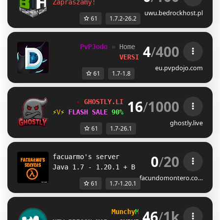
Zapraszamy!
uwu.bedrockhost.pl
61
1.7.2-26.2
4
/
400
PvPJodo 
» 
Home of 
SoupPvP 
[
1.7 & 1.
VERSION 7.0 RELEASE
eu.pvpdojo.com
61
1.7-1.8
16
/
1000
✦ 
GHOSTLY.LIVE 
NETWORK 
[1.7/26.1+] 
✦
⚡
\
⚡ 
FLASH SALE 
90% OFF 
» 
store.ghostly.liv
ghostly.live
61
1.7-26.1
0
/
20
facuarmo's server 
Java 1.7 - 1.20.1 + Bedrock
facundomontero.co…
61
1.7-1.20.1
46
/
1k
Munchy
MC
-
[
1.7-26.2
]