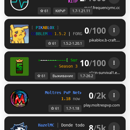
KITPVP AND CHALLENGES
mcsl.frequencymc.cc
61
KitPvP
1.7-1.21.11
0
/
100
[
P
I
K
AB
L
O
X
]
C
O
B
B
L
E
M
O
N
1.5.2 
| 
FORGE 
47.2.20 
| 
MINECRAF
pikablox.b-craft.…
61
1.5.2-1.20.1
10
/
100
   »
---
----
----
[
 Survival 
]
----
----
---
«
          » 
Season 3! 
✦
1.7 - 26.2
✦
Join 
plain-survival1.e…
61
Выживание
1.7-26.2
0
/
2k
Moltres PvP Network 
| 
1.7 
- 
1.16    
1.18 
now supported!          
play.moltrespvp.com
61
1.7-1.18
8
/
5k
HazelMC
┃ 
Donde todo comenzó 
[1.7.x - 1