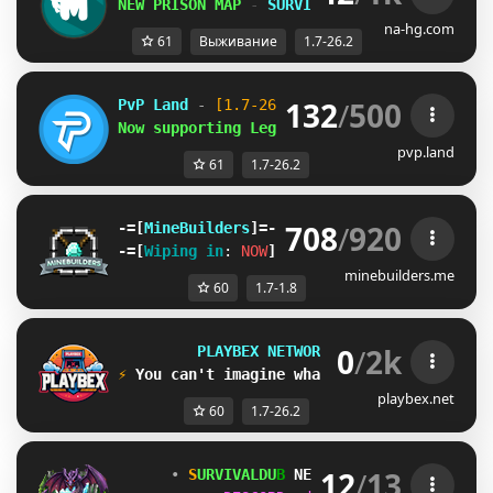
NEW PRISON MAP
-
SURVIVAL S6 AUG 8th
na-hg.com
61
Выживание
1.7-26.2
132
/
500
PvP Land
 - 
[1.7-26.2]
Now supporting Legacy & Modern Combat!
pvp.land
61
1.7-26.2
708
/
920
-=[
MineBuilders
]=-               -=[
1.7
/
1.
-=[
Wiping in
: 
NOW
]=-
minebuilders.me
60
1.7-1.8
0
/
2k
PLAYBEX NETWORK 
[1.7 - 26.2]     
⚡ 
You can't imagine what's coming next! 
⚡
playbex.net
60
1.7-26.2
12
/
13
• 
S
U
R
V
I
V
A
L
D
U
B
NETWORK
 ☍ 
[1.7-26.2] •