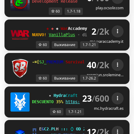
Development Release
play.ocsolir.com
60
1.7-1.18
2
/
2k
◈ 
◈ 
◈ 
War
Accademy 
Network 
[
1.7-1.21
]
NUOVO! 
VanillaPlus
• 
discord.waraccademy.c
mc.waraccademy.it
60
Выживание
1.7-1.21
40
/
2k
-=[
JCJ
PREMIUM 
Survival
Rolemine
IMI
]=- 
| 
1.7
premiun.srolemine…
60
Выживание
1.7-26.2
23
/
600
✦ 
Hydra
Craft 
NETWORK 
[1.7 ↠ 1.21] 
✦
DESCUENTO 
35% 
https://tienda.hydracraft.es
mc.hydracraft.es
60
1.7-1.21
12
/
2k
╔
╗
I
G
C
2
.
P
L
P
:
:
:
⌚
O
D
2
0
1
3
R
O
K
U
⌚
:
:
:
C
G
C
2