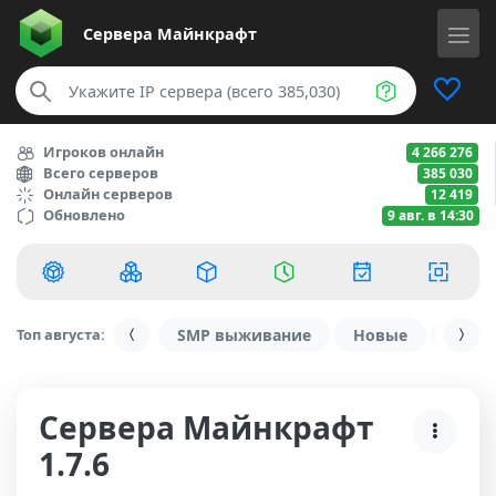
Сервера
Майнкрафт
Игроков онлайн
4 266 276
Всего серверов
385 030
Онлайн серверов
12 419
Обновлено
9 авг. в 14:30
Топ августа:
SMP выживание
Новые
С ду
Сервера Майнкрафт
1.7.6