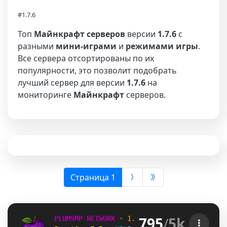
#1.7.6
Топ
Майнкрафт серверов
версии
1.7.6
с
разными
мини-играми
и
режимами игры
.
Все сервера отсортированы по их
популярности, это позволит подобрать
лучший сервер для версии
1.7.6
на
мониторинге
Майнкрафт
серверов.
(выбрана)
Страница 1
795
/
5k
PLUMSMP NETWORK
•
1.7.2 ➜ 26.2
•