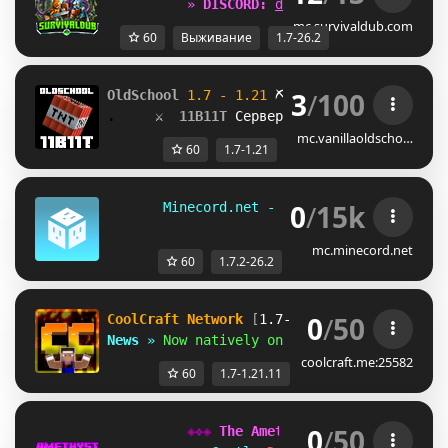
»
D
I
S
C
O
R
D
:
d
i
s
c
o
r
d
.
s
u
r
v
i
v
a
l
d
u
b
.
c
mc.survivaldub.com
60
Выживание
1.7-26.2
3
/
100
OldSchool 
1.7 - 1.21 
⛏
.     
⚔
 11B11T 
Cервер без 
ПРАВИЛ 
и 
ВАЙПОВ
mc.vanillaoldscho…
60
1.7-1.21
0
/
15k
       Minecord.net - 
[1.7.2 - 26.2]      
mc.minecord.net
60
1.7.2-26.2
0
/
50
CoolCraft Network
[
1.7-1.21
]
News
»
Now natively on Minecraft 1.21.11
coolcraft.me:25582
60
1.7-1.21.11
0
/
50
◈❖◈ 
The Amethyst Empire
 ◈❖◈