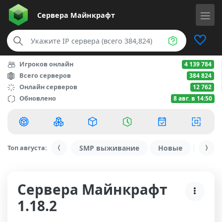
Сервера
Майнкрафт
Игроков онлайн
4 139 784
Всего серверов
384 824
Онлайн серверов
12 762
Обновлено
8 авг. в 14:50
Топ августа:
SMP выживание
Новые
С ду
Сервера Майнкрафт
1.18.2