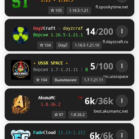
☆ 
1.21 - 1.16.5 
 ☆  
для тебя и друзей!
fl.spookytime.net
105
1.16.5-1.21
14
/
200
DayZ
Craft 
»
dayzcraft.ru
Версии 1.16.5-1.21.10 
| 
Зомби апокалипсис!
fl.dayzcraft.ru
104
DayZ
1.16.5-1.21.10
5
/
100
✦ 
USSR SPACE 
✦
Версия 1.7-1.21.11 
| 
Выживание 
| 
Приваты 
|
mc.ussr.space
104
Выживание
1.7-1.21.11
6k
/
36k
Akuma
MC
P
r
i
s
o
n
S
2
in
8h, 10m, 9s
1.8-26.2         
Join Now
┃ 
discord.gg/
best.akumamc.net
97
1.8-26.2
6k
/
6k
Fade
Cloud
[1.13-1.21]   
PRISON 
GENS 
SKYBLO