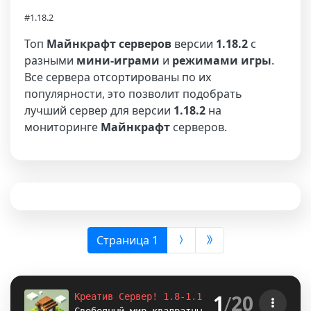
#1.18.2
Топ
Майнкрафт серверов
версии
1.18.2
с
разными
мини-играми
и
режимами игры
.
Все сервера отсортированы по их
популярности, это позволит подобрать
лучший сервер для версии
1.18.2
на
мониторинге
Майнкрафт
серверов.
(выбрана)
Страница 1
1
/
20
Креатив Сервер! 1.8-1.12.2-1.16.5-
1.18.2