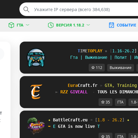
ГТА
ВЕРСИЯ 1.18.2
СОБЫТИЕ
T
I
M
E
T
O
P
L
A
Y
▪ [
1
.
1
6
-
2
6
.
2
]
Гта | Выживание | Полит | И
112
Выживание
Eura
Craft
.fr 
» 
GTA, Training
► 
YBS
GIVEALL 
 - 
TOUS LES DIMANCH
35
ГТА
1.8-
т
с
✦ 
BattleCraft.eu
➜ 
[
1.8 - 26.2
]
 ✦
➥ 
@
GTA
is now live
A
35
ГТА
1.8-