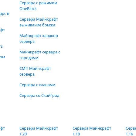
Сервера с режимом
OneBlock
арс в
Сервера Майнкрафт
выживание бомжа
афт
Майнкрафт хардкор
сервера
rs
Майнкрафт сервера с
фом
городами
СМП Майнкрафт
сервера
Сервера с кланами
Сервера со СкайГрид
афт
Сервера Майнкрафт
Сервера Майнкрафт
Серв
1.20
1.18
1.16