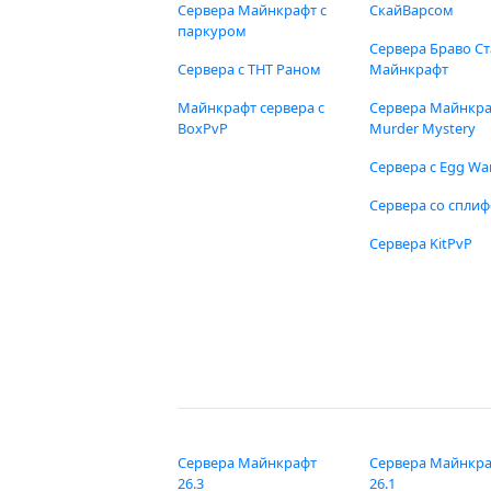
Сервера Майнкрафт с
СкайВарсом
паркуром
Сервера Браво Ст
Сервера с ТНТ Раном
Майнкрафт
Майнкрафт сервера с
Сервера Майнкр
BoxPvP
Murder Mystery
Сервера с Egg Wa
Сервера со спли
Сервера KitPvP
Сервера Майнкрафт
Сервера Майнкр
26.3
26.1