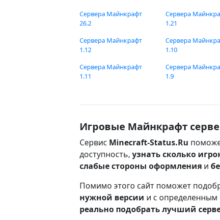
Сервера Майнкрафт
Сервера Майнкр
26.2
1.21
Сервера Майнкрафт
Сервера Майнкр
1.12
1.10
Сервера Майнкрафт
Сервера Майнкр
1.11
1.9
Игровые Майнкрафт серве
Сервис
Minecraft-Status.Ru
поможе
доступность,
узнать сколько игро
слабые стороны оформления
и
б
Помимо этого сайт поможет подоб
нужной версии
и с определенным
реально подобрать лучший серв