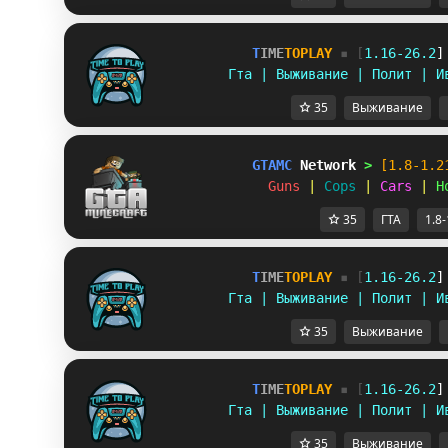
T
I
M
E
T
O
P
L
A
Y
▪ [
1
.
1
6
-
2
6
.
2
]
Гта | Выживание | Полит | И
35
Выживание
GTAMC 
Network 
> 
[1.8-1.2
Guns 
| 
Cops 
| 
Cars 
| 
H
35
ГТА
1.8-
T
I
M
E
T
O
P
L
A
Y
▪ [
1
.
1
6
-
2
6
.
2
]
Гта | Выживание | Полит | И
35
Выживание
T
I
M
E
T
O
P
L
A
Y
▪ [
1
.
1
6
-
2
6
.
2
]
Гта | Выживание | Полит | И
35
Выживание