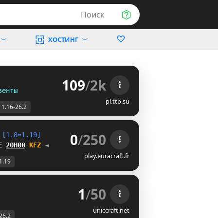
Поиск
ХОСТИНГ
109
/
2k
венты
pl.ttp.su
1.16-26.2
0
/
250
 
[1.8➠1.19]
E 
20H00
WOK
◄
play.euracraft.fr
1.19
1
/
50
uniccraft.net
26.2