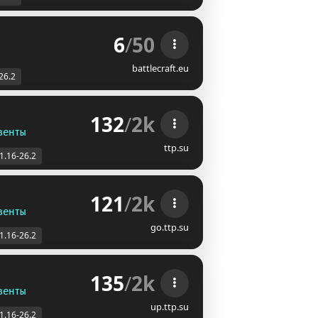
6
/
50
battlecraft.eu
26.2
132
/
2k
венты
ttp.su
1.16-26.2
121
/
2k
венты
go.ttp.su
1.16-26.2
135
/
2k
венты
up.ttp.su
1.16-26.2