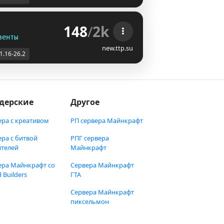
148
/
2k
венты
new.ttp.su
1.16-26.2
дерские
Другое
ера с креативом
РП сервера Майнкрафт
ера с битвой
РПГ сервера
ителей
Майнкрафт
ера Майнкрафт со
Сервера Майнкрафт
 Builders
ГТА
Сервера Майнкрафт
пиксельмон