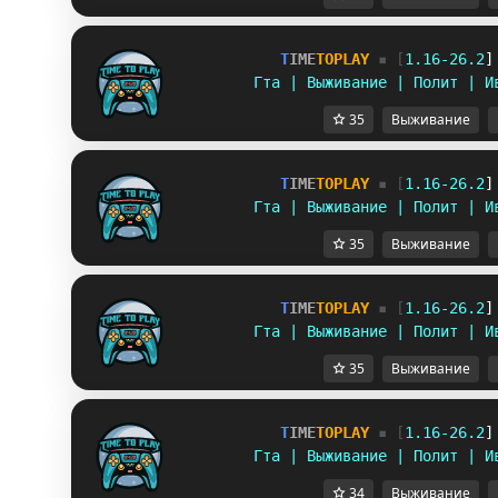
T
I
M
E
T
O
P
L
A
Y
▪ [
1
.
1
6
-
2
6
.
2
]
Гта | Выживание | Полит | И
35
Выживание
T
I
M
E
T
O
P
L
A
Y
▪ [
1
.
1
6
-
2
6
.
2
]
Гта | Выживание | Полит | И
35
Выживание
T
I
M
E
T
O
P
L
A
Y
▪ [
1
.
1
6
-
2
6
.
2
]
Гта | Выживание | Полит | И
35
Выживание
T
I
M
E
T
O
P
L
A
Y
▪ [
1
.
1
6
-
2
6
.
2
]
Гта | Выживание | Полит | И
34
Выживание