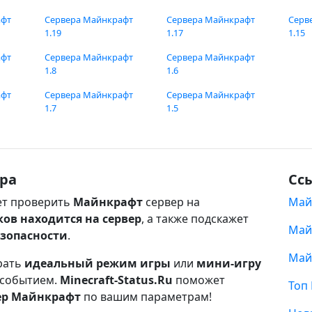
афт
Сервера Майнкрафт
Сервера Майнкрафт
Серв
1.19
1.17
1.15
афт
Сервера Майнкрафт
Сервера Майнкрафт
1.8
1.6
афт
Сервера Майнкрафт
Сервера Майнкрафт
1.7
1.5
ра
Сс
т проверить
Майнкрафт
сервер на
Май
ков находится на сервер
, а также подскажет
Май
езопасности
.
Май
рать
идеальный режим игры
или
мини-игру
 событием.
Minecraft-Status.Ru
поможет
Топ
ер Майнкрафт
по вашим параметрам!