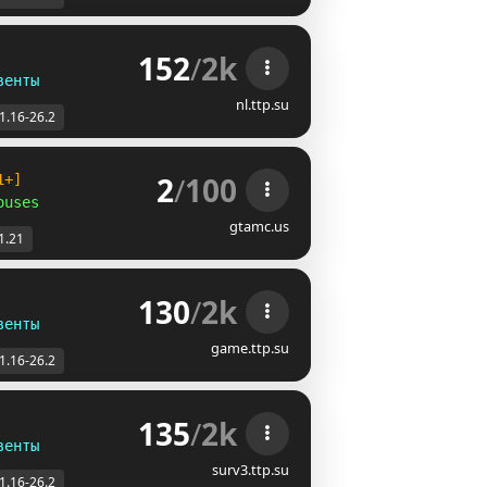
152
/
2k
венты
nl.ttp.su
1.16-26.2
2
/
100
1+]
ouses
gtamc.us
1.21
130
/
2k
венты
game.ttp.su
1.16-26.2
135
/
2k
венты
surv3.ttp.su
1.16-26.2