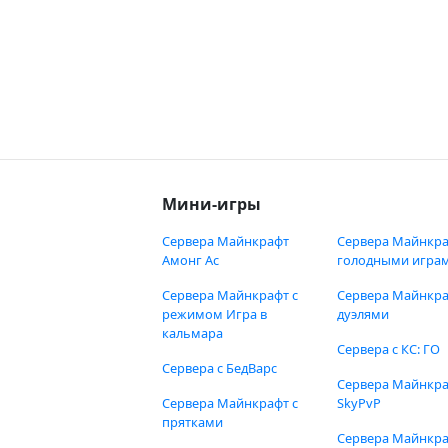
Мини-игры
Сервера Майнкрафт
Сервера Майнкра
Амонг Ас
голодными игра
Сервера Майнкрафт с
Сервера Майнкра
режимом Игра в
дуэлями
кальмара
Сервера с КС: ГО
Сервера с БедВарс
Сервера Майнкр
Сервера Майнкрафт с
SkyPvP
прятками
Сервера Майнкра