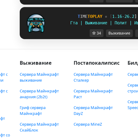
T
I
M
E
T
O
P
L
A
Y
▪ [
1
.
1
6
-
2
6
.
2
]
Гта | Выживание | Полит | И
34
Выживание
Выживание
Постапокалипсис
Бил
фт с
Сервера Майнкрафт
Сервера Майнкрафт
Серв
ми
выживание
Сталкер
Серв
фт с
Сервера Майнкрафт
Сервера Майнкрафт
стро
анархия (2b2t)
Раст
Серв
Гриф сервера
Сервера Майнкрафт
Speed
Майнкрафт
DayZ
афт
Сервера Майнкрафт
Сервера MineZ
СкайБлок
фт со