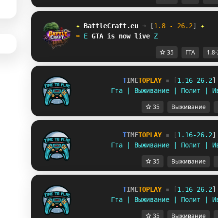
✦ 
BattleCraft.eu
➜ 
[
1.8 - 26.2
]
 ✦
➥ 
@
GTA
is now live
B
35
ГТА
1.8-
T
I
M
E
T
O
P
L
A
Y
▪ [
1
.
1
6
-
2
6
.
2
]
Гта | Выживание | Полит | И
35
Выживание
T
I
M
E
T
O
P
L
A
Y
▪ [
1
.
1
6
-
2
6
.
2
]
Гта | Выживание | Полит | И
35
Выживание
T
I
M
E
T
O
P
L
A
Y
▪ [
1
.
1
6
-
2
6
.
2
]
Гта | Выживание | Полит | И
35
Выживание