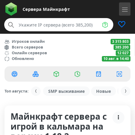
Сервера
Майнкрафт
Игроков онлайн
3 315 803
Всего серверов
385 200
Онлайн серверов
12 027
Обновлено
10 авг. в 14:40
Топ августа:
SMP выживание
Новые
С ду
Майнкрафт сервера с
игрой в кальмара на