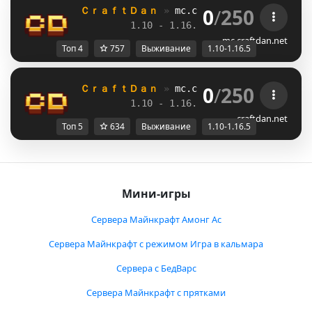
0
/
250
ＣｒａｆｔＤａｎ 
» 
mc.craftdan.net
//  
Выж
1.10 - 1.16.5         
//     
RPG
mc.craftdan.net
Топ 4
757
Выживание
1.10-1.16.5
0
/
250
ＣｒａｆｔＤａｎ 
» 
mc.craftdan.net
//  
Выж
1.10 - 1.16.5         
//     
RPG
craftdan.net
Топ 5
634
Выживание
1.10-1.16.5
Мини-игры
Сервера Майнкрафт Амонг Ас
Сервера Майнкрафт с режимом Игра в кальмара
Сервера с БедВарс
Сервера Майнкрафт с прятками