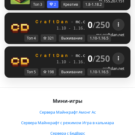
45.155.207.151
Топ 3
2
Креатив
1.8-1.18.2
0
/
250
ＣｒａｆｔＤａｎ 
» 
mc.craftdan.net
//  
Выж
1.10 - 1.16.5         
//     
RPG
mc.craftdan.net
Топ 4
321
Выживание
1.10-1.16.5
0
/
250
ＣｒａｆｔＤａｎ 
» 
mc.craftdan.net
//  
Выж
1.10 - 1.16.5         
//     
RPG
craftdan.net
Топ 5
198
Выживание
1.10-1.16.5
Мини-игры
Сервера Майнкрафт Амонг Ас
Сервера Майнкрафт с режимом Игра в кальмара
Сервера с БедВарс