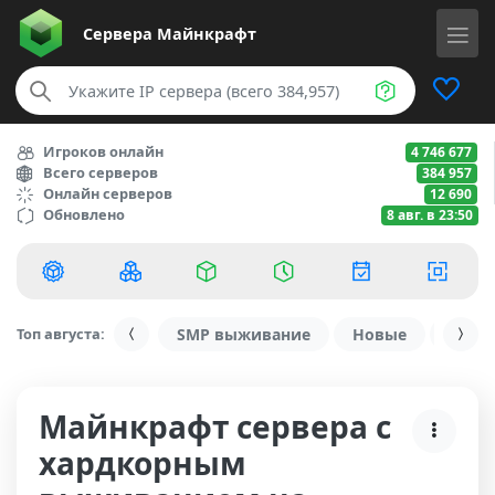
Сервера
Майнкрафт
Игроков онлайн
4 746 677
Всего серверов
384 957
Онлайн серверов
12 690
Обновлено
8 авг. в 23:50
Топ августа:
SMP выживание
Новые
С ду
Майнкрафт сервера с
хардкорным