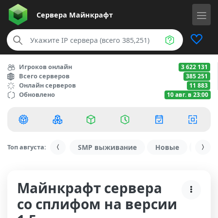
Сервера
Майнкрафт
Игроков онлайн
3 622 131
Всего серверов
385 251
Онлайн серверов
11 883
Обновлено
10 авг. в 23:00
Топ августа:
SMP выживание
Новые
С ду
Майнкрафт сервера
со сплифом на версии