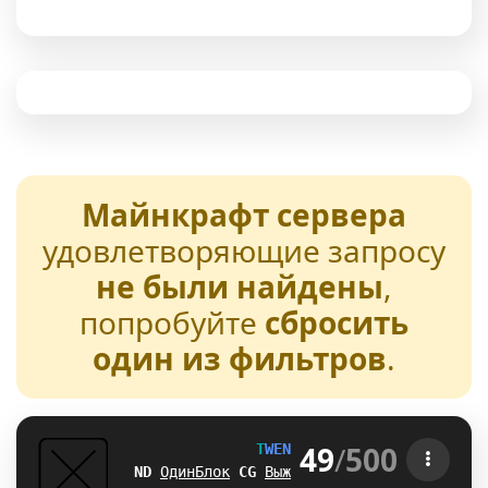
Майнкрафт сервера
удовлетворяющие запросу
не были найдены
,
попробуйте
сбросить
один из фильтров
.
49
/
500
T
W
E
N
T
U
R
E
[1.21-26.2] 
\^
ОдинБлок
M
V
Выживание
R
X
БедВарс
R
B
А