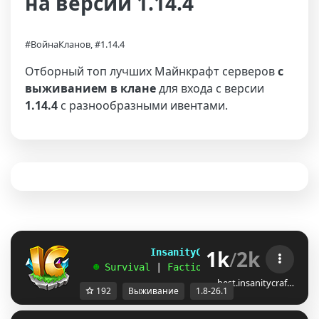
на версии 1.14.4
#ВойнаКланов, #1.14.4
Отборный топ лучших Майнкрафт серверов
с
выживанием в клане
для входа с версии
1.14.4
с разнообразными ивентами.
1k
/
2k
             InsanityCraft 
|| 
1.8 - 26.1
   ☻ 
Survival 
| 
Factions 
| 
Skyblock 
| 
Free
best.insanitycraf…
192
Выживание
1.8-26.1