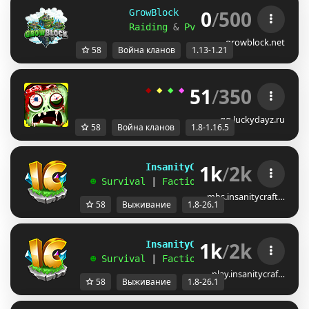
0
/
500
GrowBlock     Factions     
[
1.13
Raiding 
& 
PvP 
& 
Level 
& 
Skills 
&
growblock.net
58
Война кланов
1.13-1.21
51
/
350
◆ 
◆ 
◆ 
◆ 
◆ 
ＬＵＣＫＹ
-
ＤＡＹＺ 
◆
gg.luckydayz.ru
58
Война кланов
1.8-1.16.5
1k
/
2k
             InsanityCraft 
|| 
1.8 - 26.1
   ☻ 
Survival 
| 
Factions 
| 
Skyblock 
| 
Free
mbs.insanitycraft…
58
Выживание
1.8-26.1
1k
/
2k
             InsanityCraft 
|| 
1.8 - 26.1
   ☻ 
Survival 
| 
Factions 
| 
Skyblock 
| 
Free
play.insanitycraf…
58
Выживание
1.8-26.1