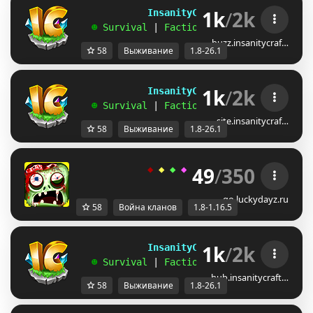
1k
/
2k
             InsanityCraft 
|| 
1.8 - 26.1
   ☻ 
Survival 
| 
Factions 
| 
Skyblock 
| 
Free
buzz.insanitycraf…
58
Выживание
1.8-26.1
1k
/
2k
             InsanityCraft 
|| 
1.8 - 26.1
   ☻ 
Survival 
| 
Factions 
| 
Skyblock 
| 
Free
site.insanitycraf…
58
Выживание
1.8-26.1
49
/
350
◆ 
◆ 
◆ 
◆ 
◆ 
ＬＵＣＫＹ
-
ＤＡＹＺ 
◆
go.luckydayz.ru
58
Война кланов
1.8-1.16.5
1k
/
2k
             InsanityCraft 
|| 
1.8 - 26.1
   ☻ 
Survival 
| 
Factions 
| 
Skyblock 
| 
Free
hub.insanitycraft…
58
Выживание
1.8-26.1