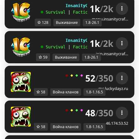
1k
/
2k
             InsanityCraft 
|| 
1.8 - 26.1
   ☻ 
Survival 
| 
Factions 
| 
Skyblock 
| 
Free
menu.insanitycraf…
128
Выживание
1.8-26.1
1k
/
2k
             InsanityCraft 
|| 
1.8 - 26.1
   ☻ 
Survival 
| 
Factions 
| 
Skyblock 
| 
Free
join.insanitycraf…
59
Выживание
1.8-26.1
52
/
350
◆ 
◆ 
◆ 
◆ 
◆ 
ＬＵＣＫＹ
-
ＤＡＹＺ 
◆
mc.luckydayz.ru
58
Война кланов
1.8-1.16.5
48
/
350
◆ 
◆ 
◆ 
◆ 
◆ 
ＬＵＣＫＹ
-
ＤＡＹＺ 
◆
46.174.53.52
58
Война кланов
1.8-1.16.5