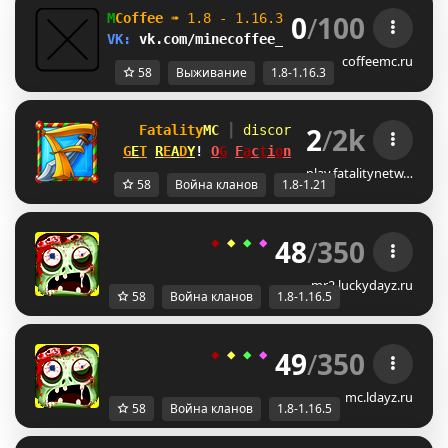
0
/
100
M
Coffee 
➠ 
1.8 - 1.16.3                    
VK: 
vk.com/minecoffee_server         
ВЫЖИВ
coffeemc.ru
58
Выживание
1.8-1.16.3
2
/
2k
Fatality
MC 
┃ 
discord.gg/fatalitymc
[1.
G
E
T
R
E
A
D
Y
! 
O
G
F
a
c
t
i
o
n
s
MAP #14 
SATURDAY!
play.fatalitynetw…
58
Война кланов
1.8-1.21
48
/
350
◆ 
◆ 
◆ 
◆ 
◆ 
ＬＵＣＫＹ
-
ＤＡＹＺ 
◆
mr2.luckydayz.ru
58
Война кланов
1.8-1.16.5
49
/
350
◆ 
◆ 
◆ 
◆ 
◆ 
ＬＵＣＫＹ
-
ＤＡＹＺ 
◆
mc.ldayz.ru
58
Война кланов
1.8-1.16.5