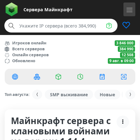
Сервера
Майнкрафт
Игроков онлайн
3 846 000
Всего серверов
384 990
Онлайн серверов
12 508
Обновлено
9 авг. в 09:00
Топ августа:
SMP выживание
Новые
С ду
Майнкрафт сервера с
клановыми войнами