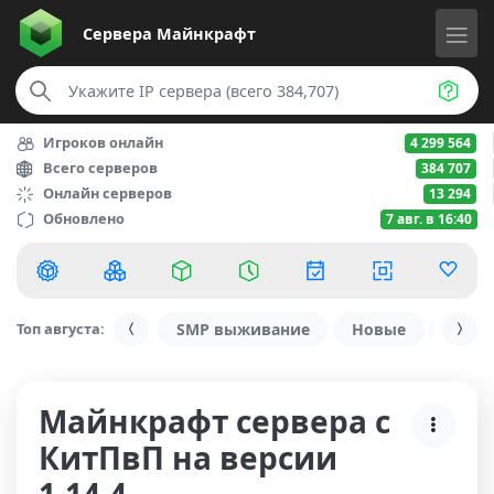
Сервера
Майнкрафт
Игроков онлайн
4 299 564
Всего серверов
384 707
Онлайн серверов
13 294
Обновлено
7 авг. в 16:40
Топ августа:
SMP выживание
Новые
С ду
Майнкрафт сервера с
КитПвП на версии