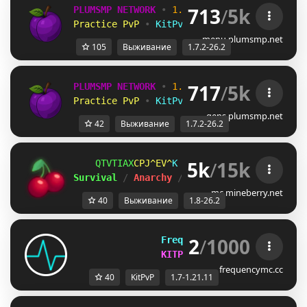
713
/
5k
PLUMSMP NETWORK
•
1.7.2 ➜ 26.2
•
Practice PvP
•
KitPvP
•
Lifesteal
•
Surviv
menu.plumsmp.net
105
Выживание
1.7.2-26.2
717
/
5k
PLUMSMP NETWORK
•
1.7.2 ➜ 26.2
•
Practice PvP
•
KitPvP
•
Lifesteal
•
Surviv
gens.plumsmp.net
42
Выживание
1.7.2-26.2
5k
/
15k
MQA^AN[
@AS]X_@
H
ＭＩＮＥ
ＢＥＲＲＹ 
⋆ 
1.8
Survival 
/ 
Anarchy 
/ 
BedWars 
/ 
SkyWars 
/ 
K
mc.mineberry.net
40
Выживание
1.8-26.2
2
/
1000
FrequencyMC
[1.7-1.21.11]
KITPVP AND CHALLENGES
frequencymc.cc
40
KitPvP
1.7-1.21.11