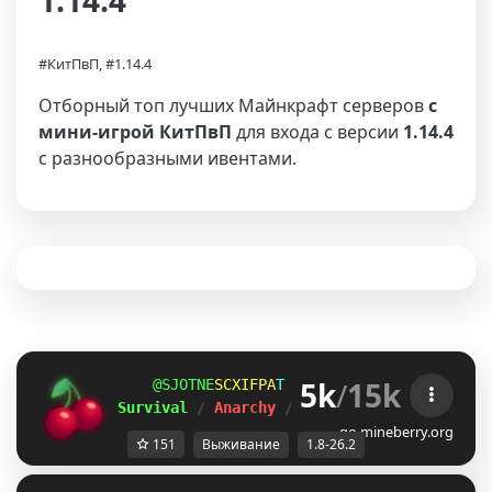
1.14.4
#КитПвП, #1.14.4
Отборный топ лучших Майнкрафт серверов
с
мини-игрой КитПвП
для входа с версии
1.14.4
с разнообразными ивентами.
5k
/
15k
HUZPXXB
QYSEFXV
O
ＭＩＮＥ
ＢＥＲＲＹ 
⋆ 
1.8
Survival 
/ 
Anarchy 
/ 
BedWars 
/ 
SkyWars 
/ 
K
go.mineberry.org
151
Выживание
1.8-26.2