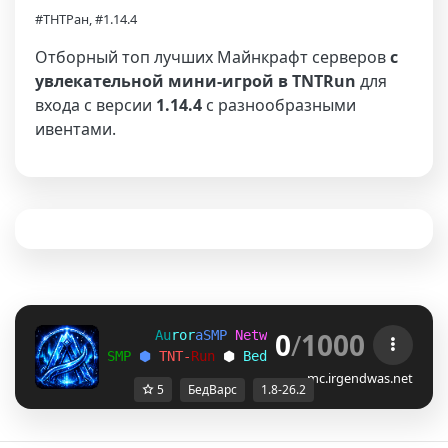
#ТНТРан, #1.14.4
Отборный топ лучших Майнкрафт серверов
с
увлекательной мини-игрой в TNTRun
для
входа с версии
1.14.4
с разнообразными
ивентами.
0
/
1000
A
u
r
o
r
a
S
M
P
N
e
t
w
o
r
k
>> 
1
.
8
-
2
6
.
2
S
M
P
⬢ 
T
N
T
-
R
u
n
 ⬢ 
B
e
d
w
a
r
s
 ⬢ 
P
a
r
k
o
u
r
mc.irgendwas.net
5
БедВарс
1.8-26.2