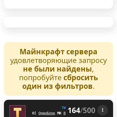
Майнкрафт сервера
удовлетворяющие запросу
не были найдены
,
попробуйте
сбросить
один из фильтров
.
164
/
500
T
W
E
N
T
U
R
E
[1.21-26.2] 
JR
ОдинБлок
\
V
Выживание
Q
E
БедВарс
C
F
А