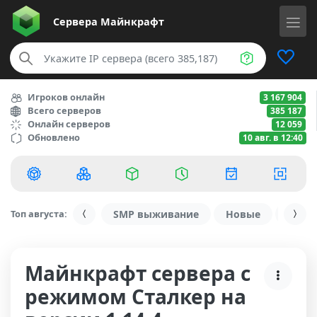
Сервера
Майнкрафт
Игроков онлайн
3 167 904
Всего серверов
385 187
Онлайн серверов
12 059
Обновлено
10 авг. в 12:40
Топ августа:
SMP выживание
Новые
С ду
Майнкрафт сервера с
режимом Сталкер на