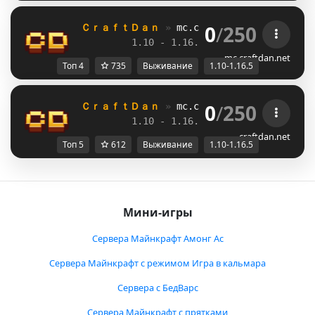
0
/
250
ＣｒａｆｔＤａｎ 
» 
mc.craftdan.net
//  
Выж
1.10 - 1.16.5         
//     
RPG
mc.craftdan.net
Топ 4
735
Выживание
1.10-1.16.5
0
/
250
ＣｒａｆｔＤａｎ 
» 
mc.craftdan.net
//  
Выж
1.10 - 1.16.5         
//     
RPG
craftdan.net
Топ 5
612
Выживание
1.10-1.16.5
Мини-игры
Сервера Майнкрафт Амонг Ас
Сервера Майнкрафт с режимом Игра в кальмара
Сервера с БедВарс
Сервера Майнкрафт с прятками