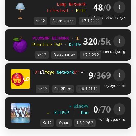
48
/
0
L
a
m
p
 N
e
t
w
o
r
k 
[1.7-1.21.11]
Lifesteal 
· 
KitPvP 
· 
Duels 
· 
Surviva
mc.lampnetwork.xyz
12
Выживание
1.7-1.21.11
320
/
5k
PLUMSMP NETWORK
•
1.7.2 ➜ 26.2
•
Practice PvP
•
KitPvP
•
Lifesteal
•
Surviv
play.minecrafty.org
12
Выживание
1.7.2-26.2
9
/
369
!
IZ
El
Yoyo 
Network
LT
➜ 
discord.gg/H8racy6xE
elyoyo.com
12
СкайВарс
1.8-1.21.11
0
/
70
✦ 
WindPvP 
[
1.8.9-26.2
] 
✦
⚔  
KitPvP  
│  
Duels  
│  
Capture The 
windpvp.uk.to
12
Дуэль
1.8.9-26.2