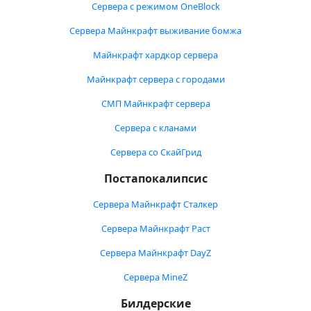
Сервера с режимом OneBlock
Сервера Майнкрафт выживание бомжа
Майнкрафт хардкор сервера
Майнкрафт сервера с городами
СМП Майнкрафт сервера
Сервера с кланами
Сервера со СкайГрид
Постапокалипсис
Сервера Майнкрафт Сталкер
Сервера Майнкрафт Раст
Сервера Майнкрафт DayZ
Сервера MineZ
Билдерские