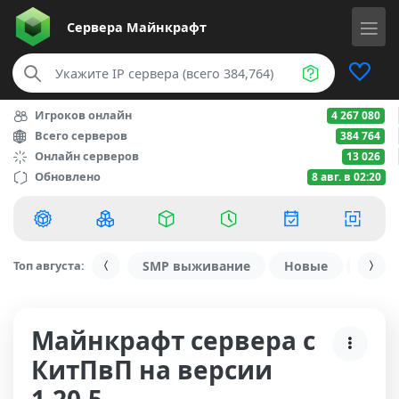
Сервера
Майнкрафт
Игроков онлайн
4 267 080
Всего серверов
384 764
Онлайн серверов
13 026
Обновлено
8 авг. в 02:20
Топ августа:
SMP выживание
Новые
С ду
Майнкрафт сервера с
КитПвП на версии