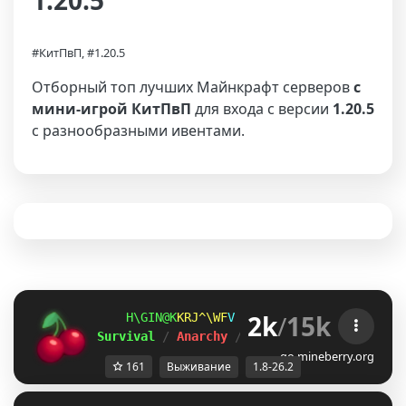
1.20.5
#КитПвП, #1.20.5
Отборный топ лучших Майнкрафт серверов
с
мини-игрой КитПвП
для входа с версии
1.20.5
с разнообразными ивентами.
2k
/
15k
]LC]GNK
XPNVFC^
G
ＭＩＮＥ
ＢＥＲＲＹ 
⋆ 
1.8
Survival 
/ 
Anarchy 
/ 
BedWars 
/ 
SkyWars 
/ 
K
go.mineberry.org
161
Выживание
1.8-26.2