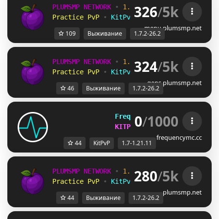
326
/
5k
PLUMSMP NETWORK
•
1.7.2 ➜ 26.2
•
Practice PvP
•
KitPvP
•
Lifesteal
•
Surviv
menu.plumsmp.net
109
Выживание
1.7.2-26.2
324
/
5k
PLUMSMP NETWORK
•
1.7.2 ➜ 26.2
•
Practice PvP
•
KitPvP
•
Lifesteal
•
Surviv
gens.plumsmp.net
46
Выживание
1.7.2-26.2
0
/
1000
FrequencyMC
[1.7-1.21.11]
KITPVP AND CHALLENGES
frequencymc.cc
44
KitPvP
1.7-1.21.11
280
/
5k
PLUMSMP NETWORK
•
1.7.2 ➜ 26.2
•
Practice PvP
•
KitPvP
•
Lifesteal
•
Surviv
plumsmp.net
44
Выживание
1.7.2-26.2