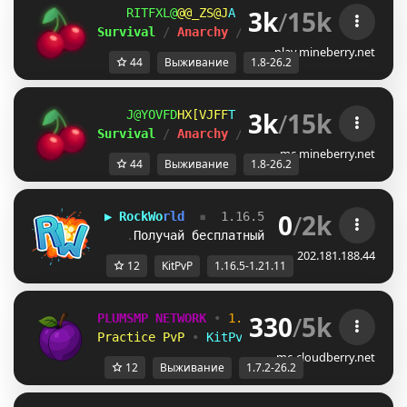
3k
/
15k
QP]PYBI
GBCPNA@
J
ＭＩＮＥ
ＢＥＲＲＹ 
⋆ 
1.8
Survival 
/ 
Anarchy 
/ 
BedWars 
/ 
SkyWars 
/ 
K
play.mineberry.net
44
Выживание
1.8-26.2
3k
/
15k
DBKG][\
BLOP\_P
U
ＭＩＮＥ
ＢＥＲＲＹ 
⋆ 
1.8
Survival 
/ 
Anarchy 
/ 
BedWars 
/ 
SkyWars 
/ 
K
mc.mineberry.net
44
Выживание
1.8-26.2
0
/
2k
▶
R
o
c
k
W
o
r
l
d
  ▪  
1.16.5 - 1
.
2
1
.
1
1
  ▪
    .
Получай бесплатный 
пвп-кит:
/
k
i
t
p
v
p
202.181.188.44
12
KitPvP
1.16.5-1.21.11
330
/
5k
PLUMSMP NETWORK
•
1.7.2 ➜ 26.2
•
Practice PvP
•
KitPvP
•
Lifesteal
•
Surviv
mc-cloudberry.net
12
Выживание
1.7.2-26.2