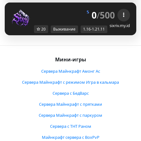
0
/
500
S
I
X
R
I
V
S
O
T
O
T
ɢᴜɴ ᴘᴠᴘ s
sixriv.my.id
20
Выживание
1.16-1.21.11
Мини-игры
Сервера Майнкрафт Амонг Ас
Сервера Майнкрафт с режимом Игра в кальмара
Сервера с БедВарс
Сервера Майнкрафт с прятками
Сервера Майнкрафт с паркуром
Сервера с ТНТ Раном
Майнкрафт сервера с BoxPvP