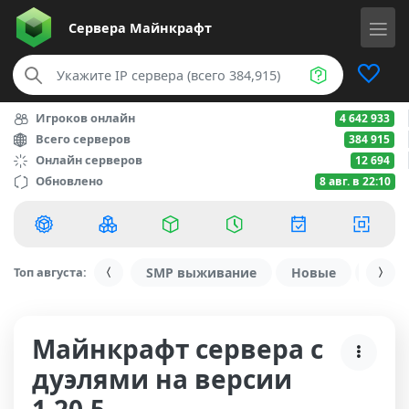
Сервера
Майнкрафт
Игроков онлайн
4 642 933
Всего серверов
384 915
Онлайн серверов
12 694
Обновлено
8 авг. в 22:10
Топ августа:
SMP выживание
Новые
С ду
Майнкрафт сервера с
дуэлями на версии