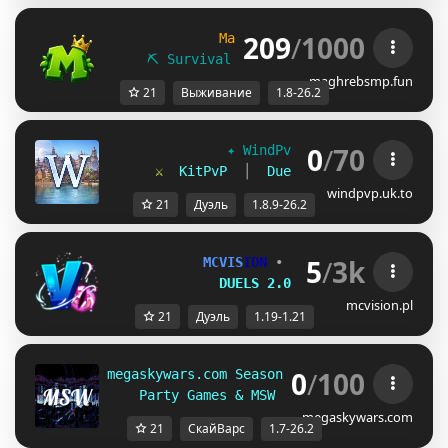
209
/
1000
MaghrebSMP
1.8 - 26.2
⛏ Survival
∙
⚔ Duels
∙
☁ SheepWars
maghrebsmp.fun
21
Выживание
1.8-26.2
0
/
70
✦ 
WindPvP 
[
1.8.9-26.2
] 
✦
⚔  
KitPvP  
│  
Duels  
│  
Capture The 
windpvp.uk.to
21
Дуэль
1.8.9-26.2
5
/
3k
MCVIS
ION 
• 
[1.19 - 1.21]
DUELS 2.0 
| 
x.04.2026
mcvision.pl
21
Дуэль
1.19-1.21
0
/
100
megaskywars.com Season 4.0  
  1.7-26.2
Party Games & MSW duels       
Native 1
megaskywars.com
21
СкайВарс
1.7-26.2