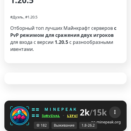
1.20.5
#Дуэль, #1.20.5
Отборный топ лучших Майнкрафт серверов
с
PvP режимом для сражения двух игроков
для входа с версии
1.20.5
с разнообразными
ивентами.
2k
/
15k
〓〓  
ＭＩＮＥＰＥＡＫ 
¤ 
1.8 - 26.2 
¤ 
IWX]V@R
〓〓 
ꜱᴜʀᴠɪᴠᴀʟ
 ⋆ 
ʟɪғᴇꜱᴛᴇᴀʟ
 ⋆ 
ʙᴇᴅᴡᴀʀꜱ
 ⋆ 
ᴅᴜᴇʟꜱ
go.minepeak.org
182
Выживание
1.8-26.2