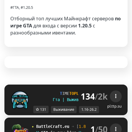
#ГТА, #1.20.5
Отборный топ лучших Майнкрафт серверов
по
игре GTA
для входа с версии
1.20.5
с
разнообразными ивентами.
134
/
2k
T
I
M
E
T
O
P
L
A
Y
▪ [
1
.
1
6
-
2
6
.
2
]
Гта | Выживание | Полит | Ивенты
pl.ttp.su
131
Выживание
1.16-26.2
1
/
50
✦ 
BattleCraft.eu
➜ 
[
1.8 - 26.2
]
 ✦