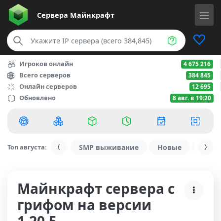
Сервера
Майнкрафт
Игроков онлайн
4 675 216
Всего серверов
384 845
Онлайн серверов
12 695
Обновлено
8 авг. в 19:20
Топ августа:
SMP выживание
Новые
С ду
Майнкрафт сервера с
грифом на версии