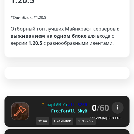
1.20.5
#ОдинБлок, #1.20.5
Отборный топ лучших Майнкрафт серверов
с
выживанием на одном блоке
для входа с
версии
1.20.5
с разнообразными ивентами.
0
/
60
? 
p
a
p
L
A
N
-
C
r
a
f
t
S
Z
E
R
V
E
R
E
K
[1.20-26.2] 
?
FreeForAll 
SkyBlock 
OneBlock
server.paplan-cra…
44
СкайБлок
1.20-26.2