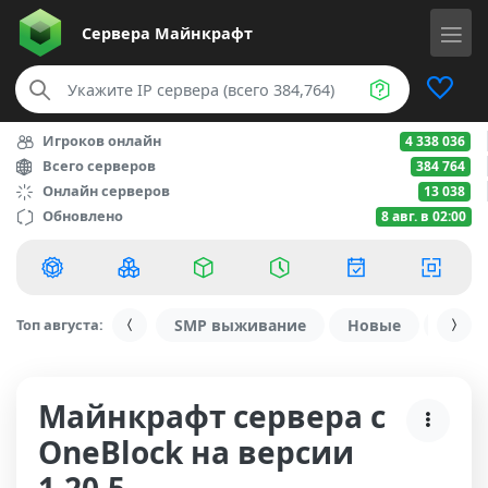
Сервера
Майнкрафт
Игроков онлайн
4 338 036
Всего серверов
384 764
Онлайн серверов
13 038
Обновлено
8 авг. в 02:00
Топ августа:
SMP выживание
Новые
С ду
Майнкрафт сервера с
OneBlock на версии