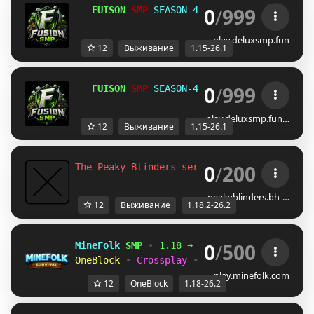
0
/
999
   FUISON 
SMP
 SEASON-4    
PLAY.
FUISON
SMP.
F
play.deluxsmp.fun
12
Выживание
1.15-26.1
0
/
999
   FUISON 
SMP
 SEASON-4    
PLAY.
FUISON
SMP.
F
play.deluxsmp.fun…
12
Выживание
1.15-26.1
0
/
200
The Peaky Blinders server 
[1.18.2-26.2] 
Su
peakyblinders.bh-…
12
Выживание
1.18.2-26.2
0
/
500
MineFolk 
SMP 
• 
1.18 ➜ 26.2 
• 
www.minefolk.
OneBlock 
• 
Crossplay 
• 
Economy 
• 
PvP Arena
play.minefolk.com
12
OneBlock
1.18-26.2