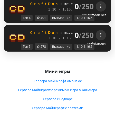
0
/
250
ＣｒａｆｔＤａｎ 
» 
mc.craftdan.net
//  
Выж
1.10 - 1.16.5         
//     
RPG
mc.craftdan.net
Топ 4
401
Выживание
1.10-1.16.5
0
/
250
ＣｒａｆｔＤａｎ 
» 
mc.craftdan.net
//  
Выж
1.10 - 1.16.5         
//     
RPG
craftdan.net
Топ 5
278
Выживание
1.10-1.16.5
Мини-игры
Сервера Майнкрафт Амонг Ас
Сервера Майнкрафт с режимом Игра в кальмара
Сервера с БедВарс
Сервера Майнкрафт с прятками