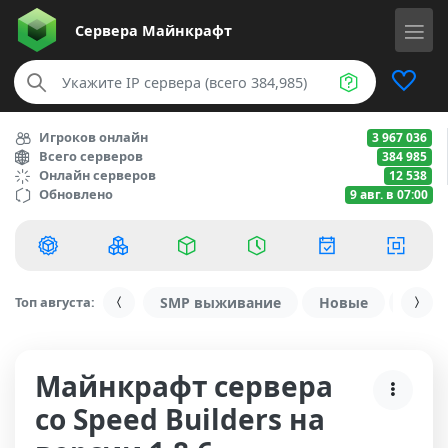
Сервера
Майнкрафт
Игроков онлайн
3 967 036
Всего серверов
384 985
Онлайн серверов
12 538
Обновлено
9 авг. в 07:00
Топ августа:
SMP выживание
Новые
С ду
Майнкрафт сервера
со Speed Builders на