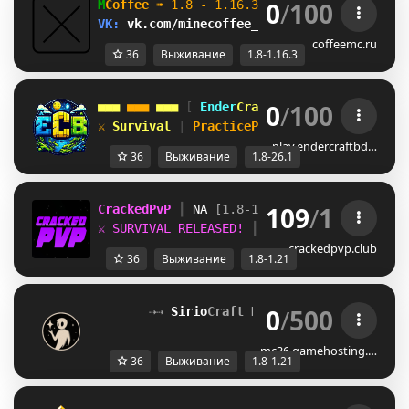
0
/
100
M
Coffee 
➠ 
1.8 - 1.16.3                    
VK: 
vk.com/minecoffee_server         
ВЫЖИВ
coffeemc.ru
36
Выживание
1.8-1.16.3
0
/
100
■■■ 
■■■ 
■■■ 
[ 
Ender
Craft 
BD 
] 
■■■ 
■■■ 
■■■
⚔ 
Survival 
| 
PracticePvP 
• 
Survive Dominat
play.endercraftbd…
36
Выживание
1.8-26.1
109
/
1
CrackedPvP 
┃ 
NA 
[1.8-1.21
]
⚔ SURVIVAL RELEASED! 
┃ 
discord.gg/crackedp
crackedpvp.club
36
Выживание
1.8-1.21
0
/
500
⇢⇢ 
Sirio
Craft Network
[1.8–1.21+]
 ⇠
mc36.gamehosting.…
36
Выживание
1.8-1.21