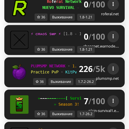
0
/
100
Ro
fe
ral 
Network 
[
BETA
] 
[1.8-1.21] 
NUEVO SURVIVAL 
- 
¡Chapa tu estera!
roferal.net
36
Выживание
1.8-1.21
0
/
100
⚡ ᴄʜᴀᴏѕ ѕᴍᴘ ⚡ 
[1.8 - 1.21+]
ѕᴜʀᴠɪᴠᴀʟ 
● 
ᴄᴜѕᴛ
chaosnet.warnode.…
36
Выживание
1.8-1.21
226
/
5k
PLUMSMP NETWORK
•
1.7.2 ➜ 26.2
•
Practice PvP
•
KitPvP
•
Lifesteal
•
Surviv
plumsmp.net
36
Выживание
1.7.2-26.2
7
/
100
   »
---
----
----
[
 Survival 
]
----
----
---
«
          » 
Season 3! 
✦
1.7 - 26.2
✦
Join 
plain-survival1.e…
36
Выживание
1.7-26.2