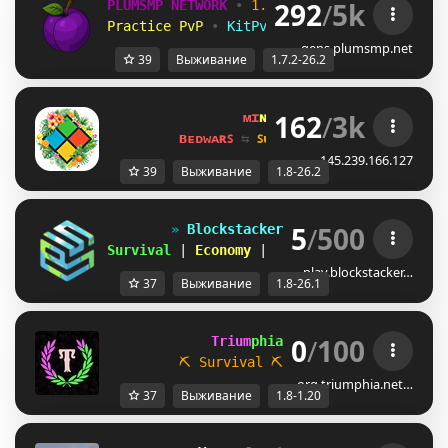
292
/
5k
PLUMSMP NETWORK
•
1.7.2 ➜ 26.2
•
Practice PvP
•
KitPvP
•
Lifesteal
•
Surviv
gens.plumsmp.net
39
Выживание
1.7.2-26.2
162
/
3k
ᴍɪ
ɴᴇ
ʟᴀ
ɴᴅ 
ɴᴇᴛᴡᴏʀᴋ 
☀ 
1.8 - 
ʙᴇᴅᴡᴀʀꜱ 
⇆ 
ꜱᴜʀᴠɪᴠᴀʟ ꜱᴍᴘ 
⇆ 
ꜱᴋʏʙʟᴏᴄᴋ 
145.239.166.127
39
Выживание
1.8-26.2
5
/
500
» 
Blockstackers 
«                 
Survival 
| 
Economy 
|                      
play.blockstacker…
37
Выживание
1.8-26.1
0
/
100
             Trium
phia 
[1.8 / 1.20.x]
⛏ Survival
⛏           
☁ Parkour
org.triumphia.net…
37
Выживание
1.8-1.20