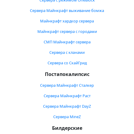
Сервера с режимом OneBlock
Сервера Майнкрафт выживание бомжа
Майнкрафт хардкор сервера
Майнкрафт сервера с городами
СМП Майнкрафт сервера
Сервера с кланами
Сервера со СкайГрид
Постапокалипсис
Сервера Майнкрафт Сталкер
Сервера Майнкрафт Раст
Сервера Майнкрафт DayZ
Сервера MineZ
Билдерские