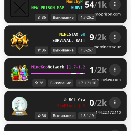
54
/
1k
Munchy
MC
-
[
1.7-26.2
]
NEW PRISON MAP
-
SURVIVAL S6 AUG 8th
mc-prison.com
36
Выживание
1.7-26.2
9
/
2k
MINE
STAX 
Serveri 
[1.8-26.1]
SURVIVAL
: 
KATTA YANGILANISH!
mc.minestax.uz
36
Выживание
1.8-26.1
1
/
2k
MineKeo
Network 
[1.7-1.21.10]   
TOWNY  
GENS
━
━
━
━
━
━
━
━
━
━
━
━
━
━
━
━
━
━
━
━
━
━
━
━
SKYBLOCK  
SURVI
pe.minekeo.com
36
Выживание
1.7-1.21.10
0
/
2k
☺ 
BCL Craft
1.8 - 1.19
☺
SkyBlock | Survival | RankUp
144.22.172.110
36
Выживание
1.8-1.19