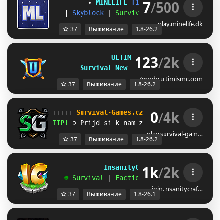
7
/
500
✦ 
MINELIFE
[1.8 - 26.2]
 ✦
|
Skyblock
|
Survival
|
Prison
|
Towns
play.minelife.dk
37
Выживание
1.8-26.2
123
/
2k
U
L
T
I
M
I
S
M
C
| 
1
.
8
-
2
6
.
2
S
u
r
v
i
v
a
l
N
e
w
S
e
a
s
o
n
R
e
l
e
a
s
e
d
!
7mody.ultimismc.com
37
Выживание
1.8-26.2
0
/
4k
::::: 
Survival-Games.cz 
::::: 
[
1.8
-
26.2
]
TIP! 
➲ Prijd si k nam zahrat :)
play.survival-gam…
37
Выживание
1.8-26.2
1k
/
2k
             InsanityCraft 
|| 
1.8 - 26.1
   ☻ 
Survival 
| 
Factions 
| 
Skyblock 
| 
Free
join.insanitycraf…
37
Выживание
1.8-26.1