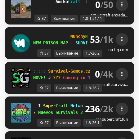
0
/
50
Amiko
Craft  
[
1.8-1.21.11
]
Vanilla 
amikocraft.enxada…
37
Выживание
1.8-1.21.11
53
/
1k
Munchy
MC
-
[
1.7-26.2
]
NEW PRISON MAP
-
SURVIVAL S6 AUG 8th
na-hg.com
37
Выживание
1.7-26.2
0
/
4k
::::: 
Survival-Games.cz 
::::: 
[
1.8
-
26.2
]
NOVE! 
➲ 
??? 
Coming in 
1d 13h
minecraft.surviva…
37
Выживание
1.8-26.2
236
/
2k
@
Super
Craft
Network
[1.8-26.1]
❤
A
✦
Nuevos Survivals 26.1
·
discord.supercra
mc.supercraft.fun
37
Выживание
1.8-26.1