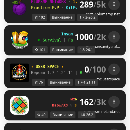
289
/
5k
PLUMSMP NETWORK
•
1.7.2 ➜ 26.2
•
Practice PvP
•
KitPvP
•
Lifesteal
•
Surviv
menu.plumsmp.net
102
Выживание
1.7.2-26.2
1000
/
2k
             InsanityCraft 
|| 
1.8 - 26.1
   ☻ 
Survival 
| 
Factions 
| 
Skyblock 
| 
Free
menu.insanitycraf…
101
Выживание
1.8-26.1
0
/
100
✦ 
USSR SPACE 
✦
Версия 1.7-1.21.11 
| 
Выживание 
| 
Приваты 
|
mc.ussr.space
76
Выживание
1.7-1.21.11
162
/
3k
ᴍɪ
ɴᴇ
ʟᴀ
ɴᴅ 
ɴᴇᴛᴡᴏʀᴋ 
☀ 
1.8 - 
ʙᴇᴅᴡᴀʀꜱ 
⇆ 
ꜱᴜʀᴠɪᴠᴀʟ ꜱᴍᴘ 
⇆ 
ꜱᴋʏʙʟᴏᴄᴋ 
promo.mineland.net
40
Выживание
1.8-26.2